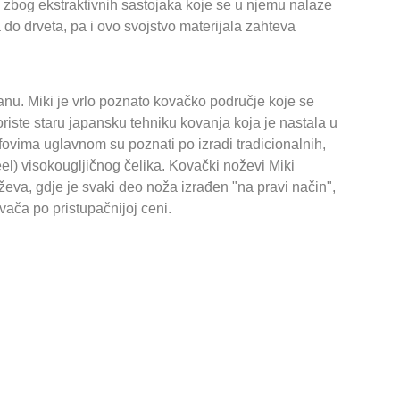
is zbog ekstraktivnih sastojaka koje se u njemu nalaze
 do drveta, pa i ovo svojstvo materijala zahteva
nu. Miki je vrlo poznato kovačko područje koje se
riste staru japansku tehniku kovanja koja je nastala u
vima uglavnom su poznati po izradi tradicionalnih,
l) visokougljičnog čelika. Kovački noževi Miki
eva, gdje je svaki deo noža izrađen "na pravi način",
vača po pristupačnijoj ceni.