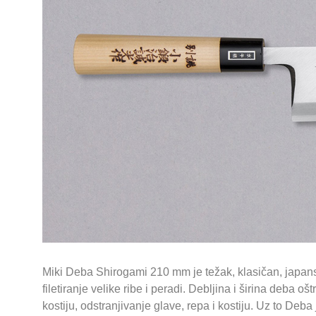
Miki Deba Shirogami 210 mm je težak, klasičan, japans
filetiranje velike ribe i peradi. Debljina i širina deba oš
kostiju, odstranjivanje glave, repa i kostiju. Uz to Deb