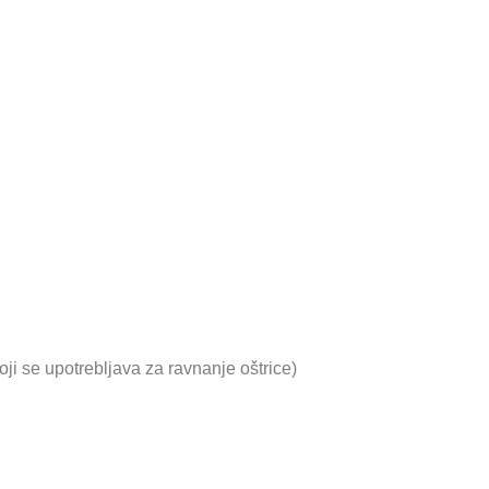
ji se upotrebljava za ravnanje oštrice)