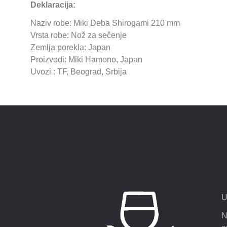
Deklaracija:
Naziv robe: Miki Deba Shirogami 210 mm
Vrsta robe: Nož za sečenje
Zemlja porekla: Japan
Proizvodi: Miki Hamono, Japan
Uvozi : TF, Beograd, Srbija
U
N