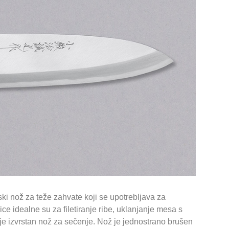
ki nož za teže zahvate koji se upotrebljava za
trice idealne su za filetiranje ribe, uklanjanje mesa s
a je izvrstan nož za sečenje. Nož je jednostrano brušen