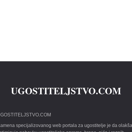
UGOSTITELJSTVO.COM
GOSTITELJSTVO.COM
amena specijalizovanog web portala za ugostitelje je da olakša