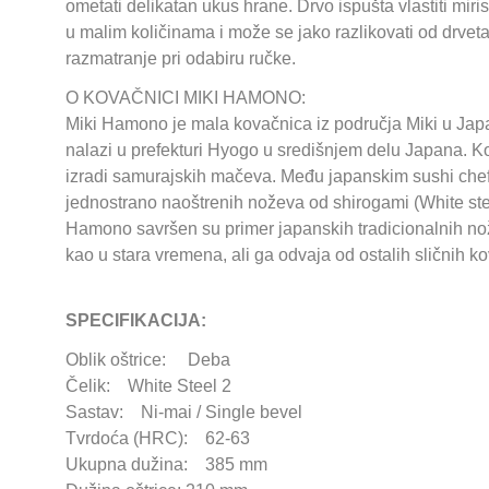
ometati delikatan ukus hrane. Drvo ispušta vlastiti mir
u malim količinama i može se jako razlikovati od drveta
razmatranje pri odabiru ručke.
O KOVAČNICI MIKI HAMONO:
Miki Hamono je mala kovačnica iz područja Miki u Japa
nalazi u prefekturi Hyogo u središnjem delu Japana. Ko
izradi samurajskih mačeva. Među japanskim sushi chefo
jednostrano naoštrenih noževa od shirogami (White stee
Hamono savršen su primer japanskih tradicionalnih nož
kao u stara vremena, ali ga odvaja od ostalih sličnih ko
SPECIFIKACIJA:
Oblik oštrice: Deba
Čelik: White Steel 2
Sastav: Ni-mai / Single bevel
Tvrdoća (HRC): 62-63
Ukupna dužina: 385 mm