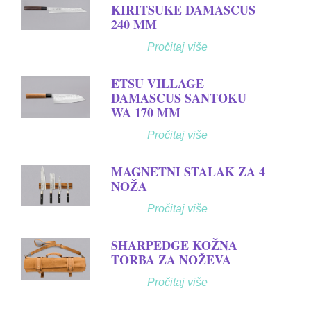
KIRITSUKE DAMASCUS
240 MM
Pročitaj više
ETSU VILLAGE
DAMASCUS SANTOKU
WA 170 MM
Pročitaj više
MAGNETNI STALAK ZA 4
NOŽA
Pročitaj više
SHARPEDGE KOŽNA
TORBA ZA NOŽEVA
Pročitaj više