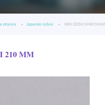
a stranica
Japanski noževi
MIKI DEBA SHIROGAMI
I 210 MM