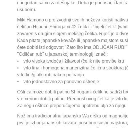
i pogodan samo za dešnjake. Deba je ponosan član tra
usubom).
Miki Hamono u proizvodnji svojih noževa koristi najkvalite
čeličan Hitachi. Shirogami #2 čelik ili "bijeli čelik" (w
zavaren s drugim slojem mekšeg čelika. Riječ je o dvosl
Kada pitate japanske kovače ili japanske majstore sushi
ćete dobiti isti odgovor: "Zato što ima ODLIČAN RUB!"
"Odličan rub" u japanskoj terminologiji znači:
• vrlo visoka tvrdoća i žilavost (čelik nije previše krt)
• vrlo fina i homogena martenzitna čelična struktura (č
vrlo fini/glatki rub nakon poliranja
• vrlo jednostavno za ponovno oštrenje
Oštrica može dobiti patinu Shirogami čelik ne sadrži hr
vremenom dobiti patinu. Prednost ovog čelika je vrlo fi
Za negu oštrice preporučujemo upotrebu ulja za njegu o
Nož ima tradicionalnu japansku Wa dršku od magnolij
prvi je izbor japanskih kuvara, posebno sushi majstora, 