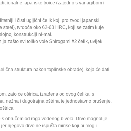
dicionalne japanske troice (zajedno s yanagibom i
tniji i čisti ugljični čelik koji proizvodi japanski
hite steel), tvrdoće oko 62-63 HRC, koji se zatim kuje
ojnoj konstrukciji ni-mai.
ja zašto svi toliko vole Shirogami #2 čelik, uvijek
elična struktura nakon toplinske obrade), koja će dati
om, zato će oštrica, izrađena od ovog čelika, s
na, nežna i dugotrajna oštrina te jednostavno brušenje.
štrica.
e s obručem od roga vodenog bivola. Drvo magnolije
jer njegovo drvo ne ispušta mirise koji bi mogli