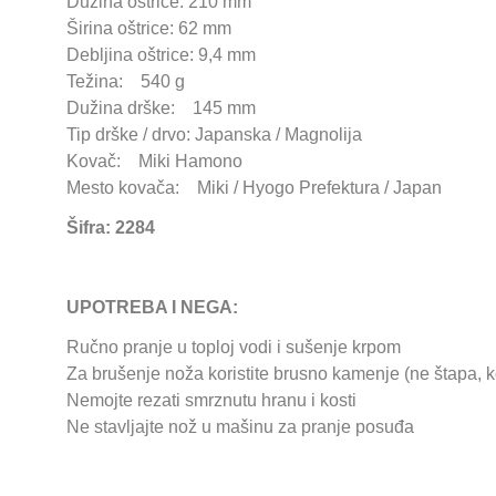
Dužina oštrice: 210 mm
Širina oštrice: 62 mm
Debljina oštrice: 9,4 mm
Težina: 540 g
Dužina drške: 145 mm
Tip drške / drvo: Japanska / Magnolija
Kovač: Miki Hamono
Mesto kovača: Miki / Hyogo Prefektura / Japan
Šifra: 2284
UPOTREBA I NEGA:
Ručno pranje u toploj vodi i sušenje krpom
Za brušenje noža koristite brusno kamenje (ne štapa, ko
Nemojte rezati smrznutu hranu i kosti
Ne stavljajte nož u mašinu za pranje posuđa