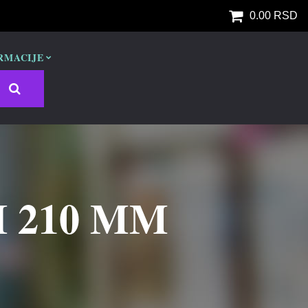
0.00 RSD
RMACIJE
 210 MM