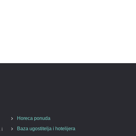
Horeca ponuda
Baza ugostitelja i hotelijera
 i