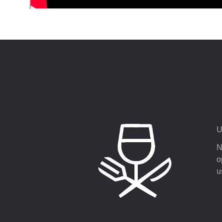
U
N
o
u