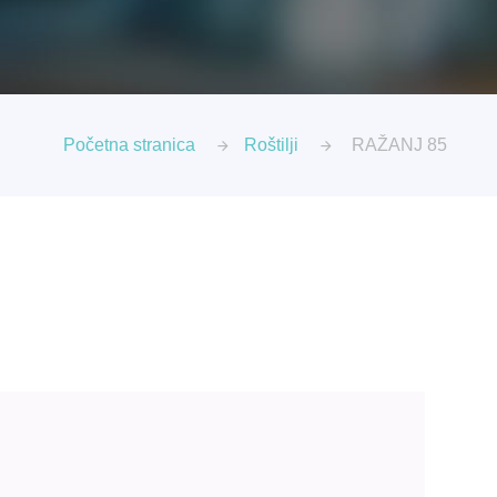
Početna stranica
Roštilji
RAŽANJ 85