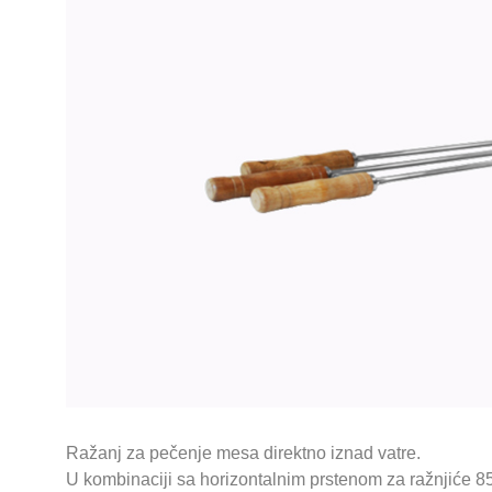
Ražanj za pečenje mesa direktno iznad vatre.
U kombinaciji sa horizontalnim prstenom za ražnjiće 85