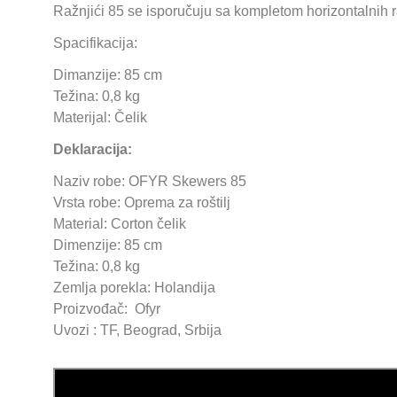
Ražnjići 85 se isporučuju sa kompletom horizontalnih r
Spacifikacija:
Dimanzije: 85 cm
Težina: 0,8 kg
Materijal: Čelik
Deklaracija:
Naziv robe: OFYR Skewers 85
Vrsta robe: Oprema za roštilj
Material: Corton čelik
Dimenzije: 85 cm
Težina: 0,8 kg
Zemlja porekla: Holandija
Proizvođač: Ofyr
Uvozi : TF, Beograd, Srbija