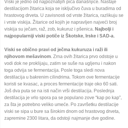
Viski je jedno od najpoznatijih pića današnjice. Nastaje
destilacijom žitarica koja se isključivo čuva u buradima od
hrastovog drveta. U zavisnosti od vrste žitarica, razlikuju se
i vrste viskija. Žitarice od kojih je napravljen najveći broj
viskija su ječam, raž, zob, kukuruz i pšenica.
Najbolji i
najpopularniji viski potiče iz Škotske, Irske i SAD-a.
Viski se obično pravi od ječma kukuruza i raži ili
njihovom mešavinom
. Zrna ovih žitarica prvo odstoje u
vodi dok ne proklijaju, zatim se suše na ugljenu i nakon
toga odvija se fermentacija. Posle toga sledi nova
destilacija u bakrenim cilindrima. Tokom ove fermentacije
koristi se kvasac, a proces fermentacije traje oko 60 sati.
Još dva puta se na isti način vrši destilacija. Poslednja
destilacija je vrlo spora pa se populano zove “kap po kap”,
za šta je potrebno veliko umeće. Po završetku destilacije
viski se sipa u bure sa širokim dnom od hrastovog drveta,
zapremine 2300 litara, da odstoji najmanje dve godine.