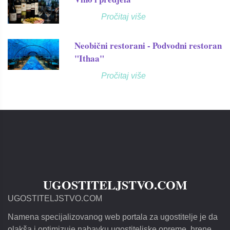
Pročitaj više
Neobični restorani - Podvodni restoran
"Ithaa"
Pročitaj više
UGOSTITELJSTVO.COM
UGOSTITELJSTVO.COM
Namena specijalizovanog web portala za ugostitelje je da
olakša i optimizuje nabavku ugostiteljske opreme, hrene,