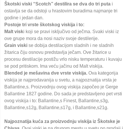
Škotski viski “Scotch” destilira se dva do tri puta
i
ostavlja se da odstoji u hrastovim buradima najmanje tri
godine i jedan dan.
Postoje tri vrste škotskog viskija i to:
Malt visk
i koji se pravi isključivo od ječma. Svaki viski iz
ove grupe mora da nosi naziv svoje destilerije.
Grain viski
se dobija destilacijom sladnih i ne sladnih
žitarica čiju osnovu predstavlja ječam. Ove žitarice u
procesu destilacije postižu vrlo nisku temperaturu i kuvaju
se pod pritiskom. Ima veću jačinu od Malt viskija.
Blended je mešavina dve vrste viskija.
Ova kategorija
viskija je najprodavanija u svetu, a najpoznatija vrsta je
Ballantine,s. Proizvodnju ovog viskija započeo je Gerge
Ballantine 1827 godine. Do sada je predstavljeno pet vrsti
ovog viskija i to: Ballantine,s Finest, Ballantine,s3g,
Ballantine,s12g, Ballantine,s17g, i Ballantine,s21g.
Najpoznatija kuća za proizvodnju viskija iz Škotske je
Chivas
. Ovaj viski je na drugom mestu u svetu po prodaji i