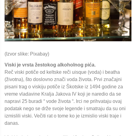
(Izvor slike: Pixabay)
Viski je vrsta žestokog alkoholnog pića.
Reč viski potiče od keltske reči uisque (voda) i beatha
(životna), što doslovno znači voda života. Prvi značajni
pisani trag o viskiju potiče iz Škotske iz 1494 godine za
vreme vladavine Kralja Jakova IV koji je naredio da se
napravi 25 buradi “ vode života “. Irci ne prihvataju ovaj
podatak nego se drže svoje legende i smatraju da su oni
izmislili viski. Večiti rat o tome ko je izmislio viski traje i
danas.