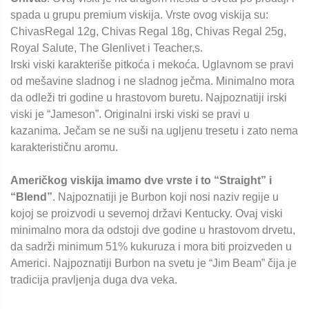
spada u grupu premium viskija. Vrste ovog viskija su:
ChivasRegal 12g, Chivas Regal 18g, Chivas Regal 25g,
Royal Salute, The Glenlivet i Teacher,s.
Irski viski karakteriše pitkoća i mekoća. Uglavnom se pravi
od mešavine sladnog i ne sladnog ječma. Minimalno mora
da odleži tri godine u hrastovom buretu. Najpoznatiji irski
viski je “Jameson”. Originalni irski viski se pravi u
kazanima. Ječam se ne suši na ugljenu tresetu i zato nema
karakterističnu aromu.
Američkog viskija imamo dve vrste i to “Straight” i
“Blend”
. Najpoznatiji je Burbon koji nosi naziv regije u
kojoj se proizvodi u severnoj državi Kentucky. Ovaj viski
minimalno mora da odstoji dve godine u hrastovom drvetu,
da sadrži minimum 51% kukuruza i mora biti proizveden u
Americi. Najpoznatiji Burbon na svetu je “Jim Beam” čija je
tradicija pravljenja duga dva veka.