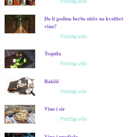
Pročitaj više
Da li godina berbe utiče na kvalitet
vina?
Pročitaj više
Tequila
Pročitaj više
Bakšiš
Pročitaj više
Vino i sir
Pročitaj više
Vino i predjela