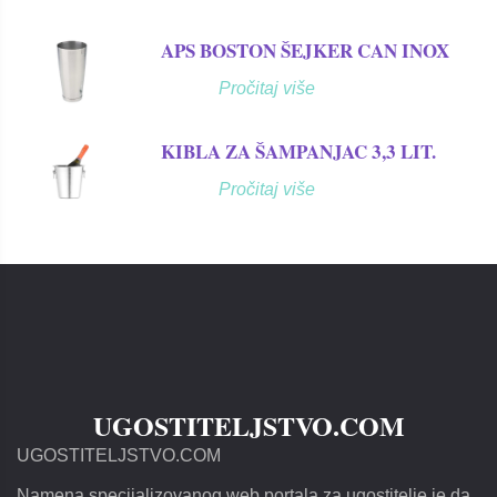
APS BOSTON ŠEJKER CAN INOX
Pročitaj više
KIBLA ZA ŠAMPANJAC 3,3 LIT.
Pročitaj više
UGOSTITELJSTVO.COM
UGOSTITELJSTVO.COM
Namena specijalizovanog web portala za ugostitelje je da