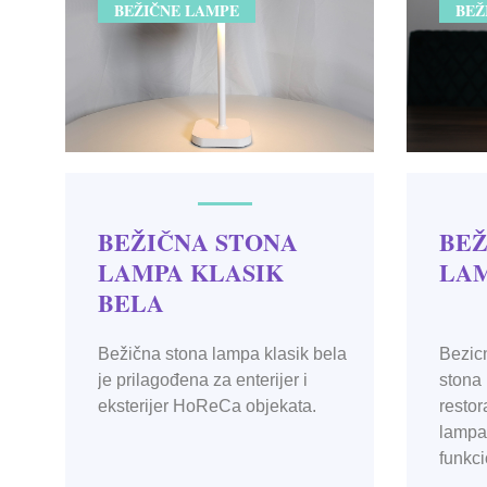
BEŽIČNE LAMPE
BEŽ
BEŽIČNA STONA
BEŽ
LAMPA KLASIK
LAM
BELA
Bežična stona lampa klasik bela
Bezicn
je prilagođena za enterijer i
stona 
eksterijer HoReCa objekata.
restor
lampa 
funkci