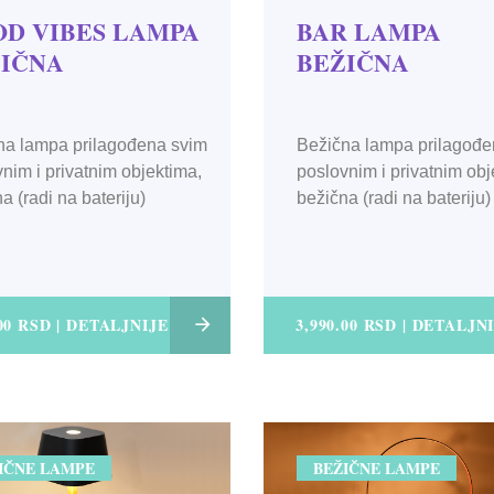
D VIBES LAMPA
BAR LAMPA
IČNA
BEŽIČNA
na lampa prilagođena svim
Bežična lampa prilagođe
nim i privatnim objektima,
poslovnim i privatnim obj
a (radi na bateriju)
bežična (radi na bateriju)
.00 RSD | DETALJNIJE
3,990.00 RSD | DETALJN
IČNE LAMPE
BEŽIČNE LAMPE