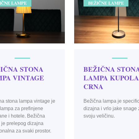
IČNE LAMPE
BEŽIČNE LAMPE
IČNA STONA
BEŽIČNA STON
PA VINTAGE
LAMPA KUPOLA
CRNA
a stona lampa vintage je
Bežična lampa je specifi
lampa za prefinjene
dizajna i vrlo jake snage
ane i hotele. Bežična
svoju veličinu.
je prelepog dizajna
onalna za svaki prostor.