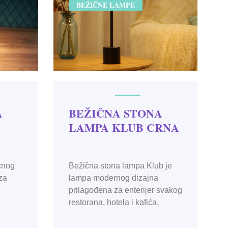
BEŽIČNE LAMPE
A
BEŽIČNA STONA
LAMPA KLUB CRNA
cnog
Bežična stona lampa Klub je
 za
lampa modernog dizajna
prilagođena za enterijer svakog
restorana, hotela i kafića.