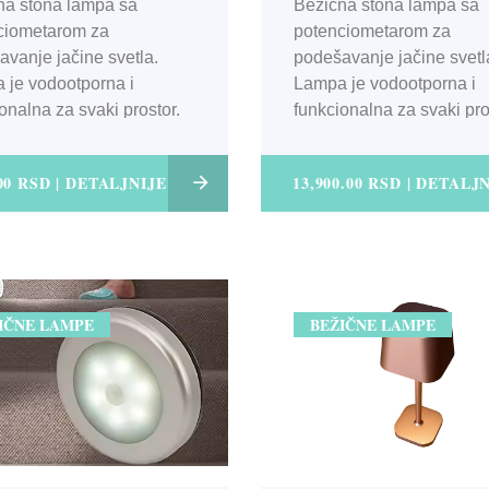
na stona lampa sa
Bežična stona lampa sa
ciometarom za
potenciometarom za
vanje jačine svetla.
podešavanje jačine svetl
 je vodootporna i
Lampa je vodootporna i
onalna za svaki prostor.
funkcionalna za svaki pro
.00 RSD | DETALJNIJE
13,900.00 RSD | DETALJ
IČNE LAMPE
BEŽIČNE LAMPE