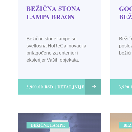
BEŽIČNA STONA
GOO
LAMPA BRAON
BEŽ
Bežične stone lampe su
Bežič
svetlosna HoReCa inovacija
poslov
prilagođene za enterijer i
bežičn
eksterijer Vaših objekata.
2,900.00 RSD | DETALJNIJE
3,990
BEŽIČNE LAMPE
BEŽ