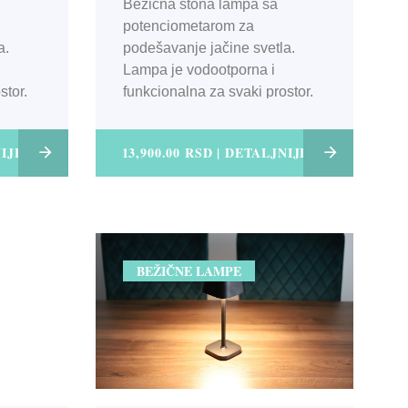
Bežična stona lampa sa
potenciometarom za
podešavanje jačine svetla.
a.
Lampa je vodootporna i
funkcionalna za svaki prostor.
stor.
13,900.00 RSD | DETALJNIJE
NIJE
BEŽIČNE LAMPE