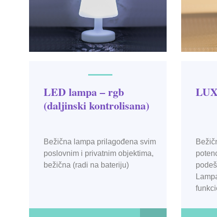
LED lampa – rgb
LUX
(daljinski kontrolisana)
Bežična lampa prilagođena svim
Bežič
poslovnim i privatnim objektima,
poten
bežična (radi na bateriju)
podeša
Lampa
funkci