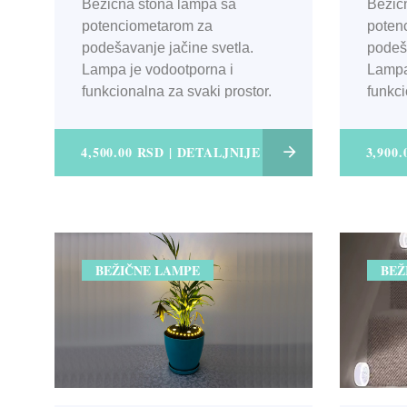
Bežična stona lampa sa
Bežič
potenciometarom za
poten
podešavanje jačine svetla.
podeša
Lampa je vodootporna i
Lampa
funkcionalna za svaki prostor.
funkci
4,500.00 RSD | DETALJNIJE
3,900
BEŽIČNE LAMPE
BEŽ