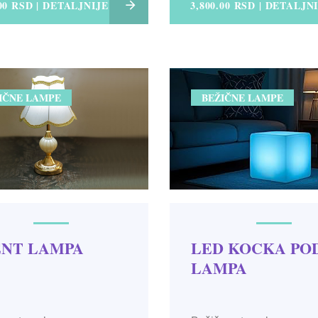
.00 RSD | DETALJNIJE
3,800.00 RSD | DETALJN
IČNE LAMPE
BEŽIČNE LAMPE
NT LAMPA
LED KOCKA PO
LAMPA