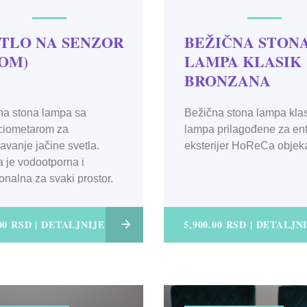
TLO NA SENZOR
BEŽIČNA STON
KOM)
LAMPA KLASIK
BRONZANA
na stona lampa sa
Bežična stona lampa klas
ciometarom za
lampa prilagođene za ente
vanje jačine svetla.
eksterijer HoReCa objeka
 je vodootporna i
onalna za svaki prostor.
.00 RSD | DETALJNIJE
5,900.00 RSD | DETALJN