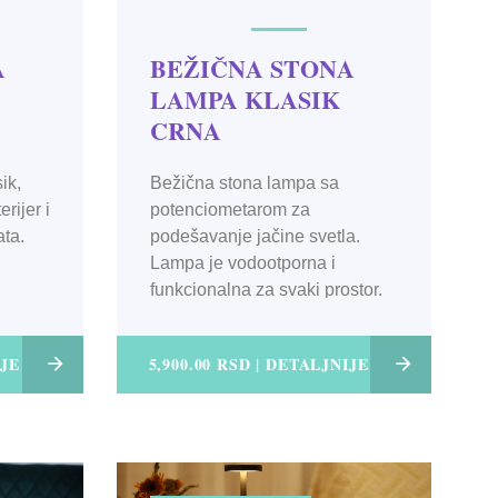
A
BEŽIČNA STONA
LAMPA KLASIK
CRNA
ik,
Bežična stona lampa sa
rijer i
potenciometarom za
ta.
podešavanje jačine svetla.
Lampa je vodootporna i
funkcionalna za svaki prostor.
IJE
5,900.00 RSD | DETALJNIJE