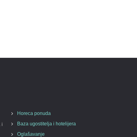
Horeca ponuda
Baza ugostitelja i hotelijera
 i
Oglašavanje