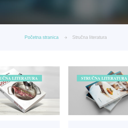
Početna stranica
Stručna literatura
UČNA LITERATURA
STRUČNA LITERATURA