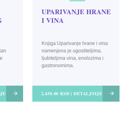
UPARIVANJE HRANE
G
I VINA
Knjiga Uparivanje hrane i vina
tan
namenjena je ugostiteljima,
te
ljubiteljima vina, enolozima i
gastronomima.
IJE
2,450.00 RSD | DETALJNIJE