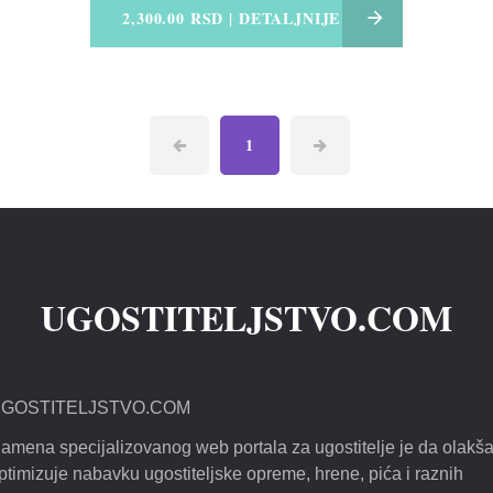
2,300.00 RSD | DETALJNIJE
1
UGOSTITELJSTVO.COM
GOSTITELJSTVO.COM
amena specijalizovanog web portala za ugostitelje je da olakša
ptimizuje nabavku ugostiteljske opreme, hrene, pića i raznih