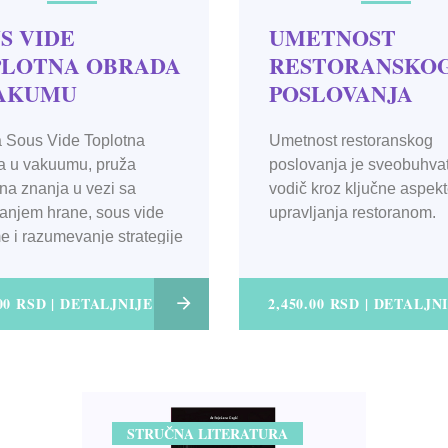
S VIDE
UMETNOST
PLOTNA OBRADA
RESTORANSKO
VAKUMU
POSLOVANJA
a Sous Vide Toplotna
Umetnost restoranskog
a u vakuumu, pruža
poslovanja je sveobuhva
na znanja u vezi sa
vodič kroz ključne aspek
anjem hrane, sous vide
upravljanja restoranom.
 i razumevanje strategije
tne obrade u vakumu.
.00 RSD | DETALJNIJE
2,450.00 RSD | DETALJN
STRUČNA LITERATURA