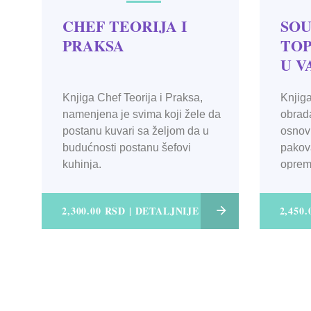
CHEF TEORIJA I
SOU
PRAKSA
TO
U 
Knjiga Chef Teorija i Praksa,
Knjig
namenjena je svima koji žele da
obrad
postanu kuvari sa željom da u
osnov
budućnosti postanu šefovi
pakov
kuhinja.
opreme
toplo
2,300.00 RSD | DETALJNIJE
2,450