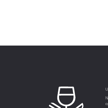
U
N
o