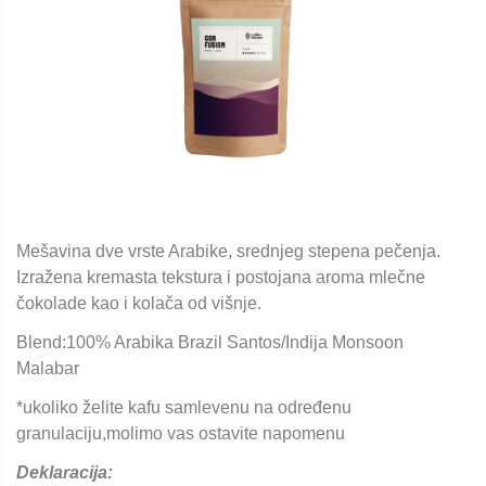
Mešavina dve vrste Arabike, srednjeg stepena pečenja.
Izražena kremasta tekstura i postojana aroma mlečne
čokolade kao i kolača od višnje.
Blend:100% Arabika Brazil Santos/Indija Monsoon
Malabar
*ukoliko želite kafu samlevenu na određenu
granulaciju,molimo vas ostavite napomenu
Deklaracija: