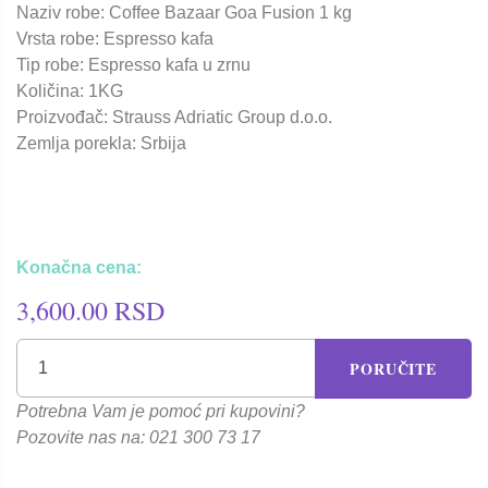
Naziv robe: Coffee Bazaar Goa Fusion 1 kg
Vrsta robe: Espresso kafa
Tip robe: Espresso kafa u zrnu
Količina: 1KG
Proizvođač: Strauss Adriatic Group d.o.o.
Zemlja porekla: Srbija
Konačna cena:
3,600.00 RSD
PORUČITE
Potrebna Vam je pomoć pri kupovini?
Pozovite nas na: 021 300 73 17