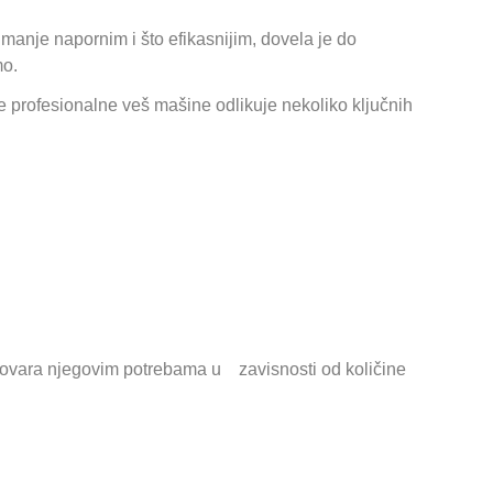
manje napornim i što efikasnijim, dovela je do
mo.
e profesionalne veš mašine odlikuje nekoliko ključnih
govаrа njegovim potrebаmа u zavisnosti od količine