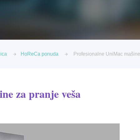
ica
HoReCa ponuda
Profesionalne UniMac mašine
ne za pranje veša