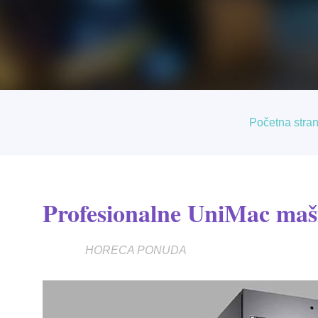
Početna stran
Profesionalne UniMac maši
HORECA PONUDA