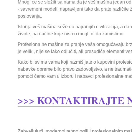
Mnogi će se složiti sa nama da je veš mašina jedan od 
- savremeni modeli, napravljeni tako da prate različite ž
poslovanja.
Istorija veš mašina seže do najranijih civilizacija, a d
živote, na načine koje nismo mogli ni da zamislimo.
Profesionalne mašine za pranje veša omogućavaju brzo pr
je veliki, nije se lako odlučiti, ali presudiće elementi 
Kako bi svima vama koji razmišljate o kupovini profes
nabavke opreme bilo pravo zadovoljstvo, a ne traumatič
pomoći ćemo vam u izboru i nabavci profesionalne maš
>>> KONTAKTIRAJTE 
Zahvaljujući modernoj tehnologiji i profesionalnim ma