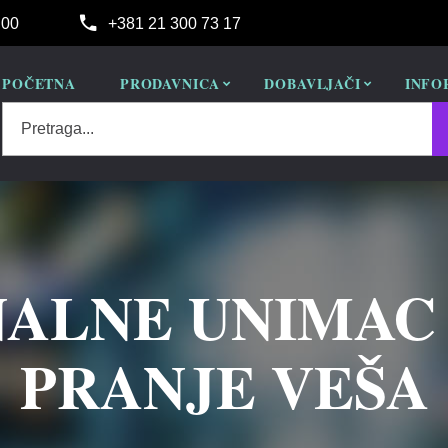
:00
+381 21 300 73 17
POČETNA
PRODAVNICA
DOBAVLJAČI
INFO
Pretraga...
ALNE UNIMAC
PRANJE VEŠA