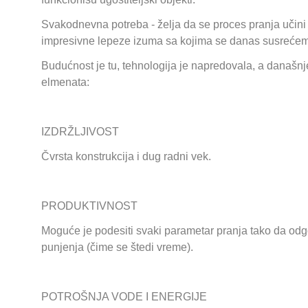
Svakodnevna potreba - želja da se proces pranja učini 
impresivne lepeze izuma sa kojima se danas susreće
Budućnost je tu, tehnologija je napredovala, a današnj
elmenata:
IZDRŽLJIVOST
Čvrstа konstrukcijа i dug rаdni vek.
PRODUKTIVNOST
Moguće je podesiti svаki pаrаmetаr prаnjа tаko dа od
punjenja (čime se štedi vreme).
POTROŠNJA VODE I ENERGIJE