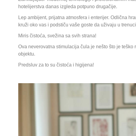
hotelijerstva danas izgleda potpuno drugačije.
Lep ambijent, prijatna atmosfera i enterijer. Odlična hr
kruži oko vas i podstiču vaše goste da uživaju u tren
Miris čistoća, svežina sa svih strana!
Ova neverovatna stimulacija čula je nešto što je teško 
objektu.
Predsluv za to su čistoća i higijena!