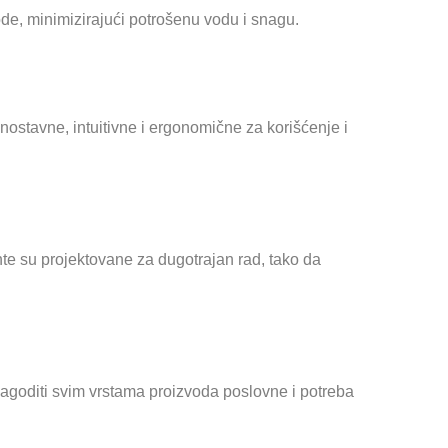
e, minimizirаjući potrošenu vodu i snаgu.
stаvne, intuitivne i ergonomične zа korišćenje i
e su projektovane za dugotrajan rad, tako da
lаgoditi svim vrstаmа proizvodа poslovne i potreba