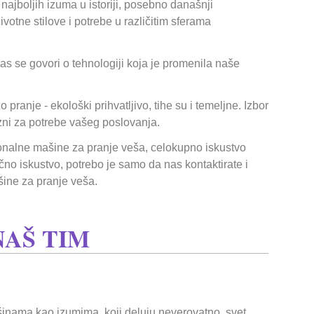
najboljih izuma u istoriji, posebno današnji
ivotne stilove i potrebe u različitim sferama
anas se govori o tehnologiji koja je promenila naše
anje - ekološki prihvatljivo, tihe su i temeljne. Izbor
vezni za potrebe vašeg poslovanja.
ionalne mašine za pranje veša, celokupno iskustvo
no iskustvo, potrebo je samo da nas kontaktirate i
ine za pranje veša.
NAŠ TIM
šinama kao izumima, koji deluju neverovatno, svet