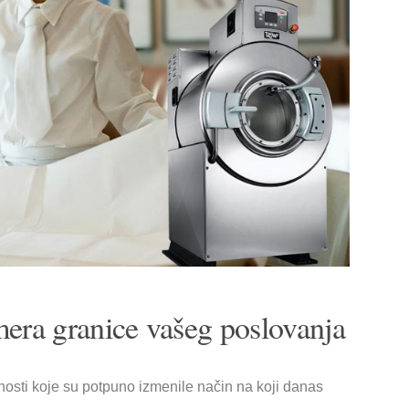
era granice vašeg poslovanja
osti koje su potpuno izmenile način na koji danas