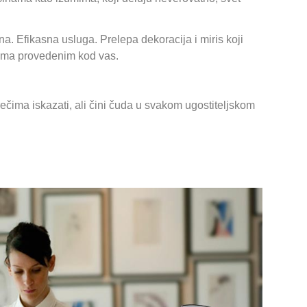
ana. Efikasna usluga. Prelepa dekoracija i miris koji
ucima provedenim kod vas.
rečima iskazati, ali čini čuda u svakom ugostiteljskom