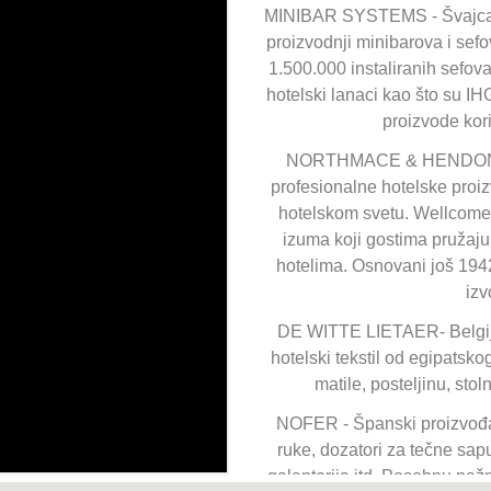
MINIBAR SYSTEMS - Švajcar
proizvodnji minibarova i sefo
1.500.000 instaliranih sefov
hotelski lanaci kao što su IH
proizvode kor
NORTHMACE & HENDON - B
profesionalne hotelske proi
hotelskom svetu. Wellcome t
izuma koji gostima pružaju
hotelima. Osnovani još 1942
izv
DE WITTE LIETAER- Belgijsk
hotelski tekstil od egipats
matile, posteljinu, sto
NOFER - Španski proizvođač
ruke, dozatori za tečne sapu
galanterija itd. Posebnu paž