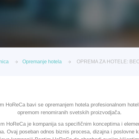
nica
Opremanje hotela
OPREMA ZA HOTELE: BE
im HoReCa bavi se opremanjem hotela profesionalnom hote
opremom renomiranih svetskih proizvodjača.
im HoReCa je kompanija sa specifičnim konceptima i eleme
na. Ovaj poseban odnos biznis procesa, dizajna i poslovne k