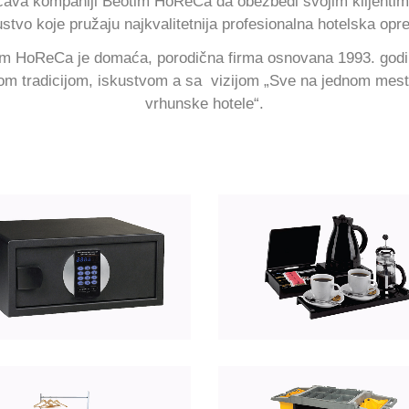
ava kompaniji Beotim HoReCa da obezbedi svojim klijentim
ustvo koje pružaju najkvalitetnija profesionalna hotelska opr
im HoReCa je domaća, porodična firma osnovana 1993. godi
om tradicijom, iskustvom a sa vizijom „Sve na jednom mest
vrhunske hotele“.