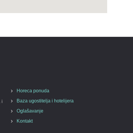
Horeca ponuda
Baza ugostitelja i hotelijera
 i
Oglašavanje
Kontakt