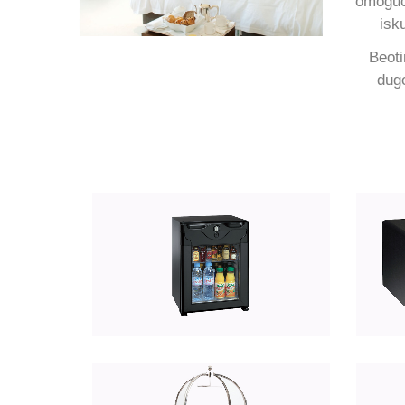
omoguć
isk
Beot
dug