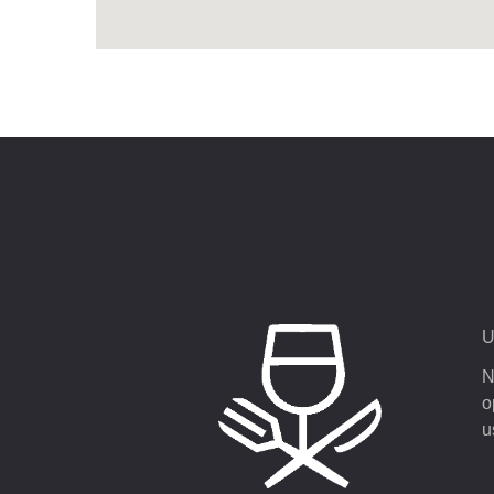
U
N
o
u