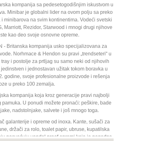
ska kompanija sa pedesetogodišnjim iskustvom u
va. Minibar je globalni lider na ovom polju sa preko
a i minibarova na svim kontinentima. Vodeći svetski
G, Marriott, Rezidor, Starwood i mnogi drugi njihove
iste kao deo svoje osnovne opreme.
ritanska kompanija usko specijalizovana za
zvode. Norhmace & Hendon su pravi „trendseteri“ u
ray i postolje za prtljag su samo neki od njihovih
 jedinstven i jednostavan užitak tokom boravka u
. godine, svoje profesionalne proizvode i rešenja
oze u preko 100 zemalja.
a kompanija koja kroz generacije pravi najbolji
kog pamuka. U ponudi možete pronaći: peškire, bade
lnjake, nadstolnjake, salvete i još mnogo toga.
 galanterije i opreme od inoxa. Kante, sušači za
ne, držači za rolo, toalet papir, ubruse, kupatilska
nju posvećuju vandal proof opremi koja je pogodna