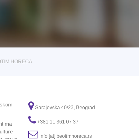
OTIM HORECA
lskom
Sarajevska 40/23, Beograd
+381 11 361 07 37
ntima
ulture
info [at] beotimhoreca.rs