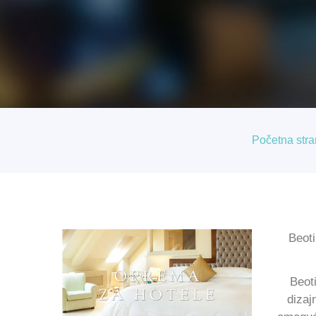
Početna stra
Beot
Beot
dizaj