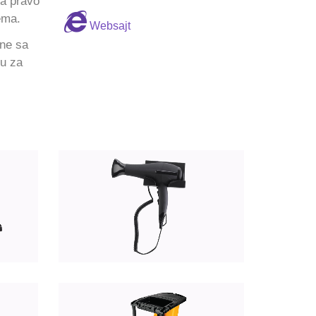
a pravo
ema.
Websajt
ne sa
u za