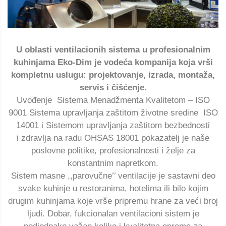
U oblasti ventilacionih sistema u profesionalnim
kuhinjama Eko-Dim je vodeća kompanija koja vrši
kompletnu uslugu: projektovanje, izrada, montaža,
servis i čišćenje.
Uvođenje Sistema Menadžmenta Kvalitetom – ISO
9001 Sistema upravljanja zaštitom životne sredine ISO
14001 i Sistemom upravljanja zaštitom bezbednosti
i zdravlja na radu OHSAS 18001 pokazatelj je naše
poslovne politike, profesionalnosti i želje za
konstantnim napretkom.
Sistem masne ,,parovučne’’ ventilacije je sastavni deo
svake kuhinje u restoranima, hotelima ili bilo kojim
drugim kuhinjama koje vrše pripremu hrane za veći broj
ljudi. Dobar, fukcionalan ventilacioni sistem je