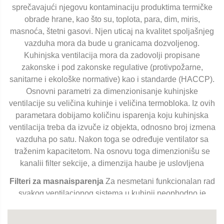
sprečavajući njegovu kontaminaciju produktima termičke
obrade hrane, kao što su, toplota, para, dim, miris,
masnoća, štetni gasovi. Njen uticaj na kvalitet spoljašnjeg
vazduha mora da bude u granicama dozvoljenog.
Kuhinjska ventilacija mora da zadovolji propisane
zakonske i pod zakonske regulative (protivpožarne,
sanitarne i ekološke normative) kao i standarde (HACCP).
Osnovni parametri za dimenzionisanje kuhinjske
ventilacije su veličina kuhinje i veličina termobloka. Iz ovih
parametara dobijamo količinu isparenja koju kuhinjska
ventilacija treba da izvuče iz objekta, odnosno broj izmena
vazduha po satu. Nakon toga se određuje ventilator sa
traženim kapacitetom. Na osnovu toga dimenzionišu se
kanalii filter sekcije, a dimenzija haube je uslovljena
Filteri za masnaisparenja
Za nesmetani funkcionalan rad
svakog ventilacionog sistema u kuhinji neophodno je
postojanje filtera, filter sekcijaili filter boksova. Njihova
uloga je da eliminišu, apsorbuju produkte isparenja koji