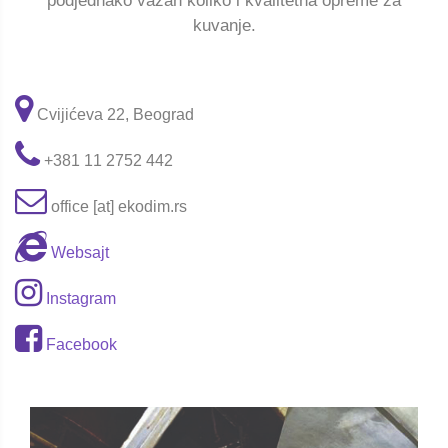
podjednako važan koliko i kvalitetna opreme za
kuvanje.
Cvijićeva 22, Beograd
+381 11 2752 442
office [at] ekodim.rs
Websajt
Instagram
Facebook