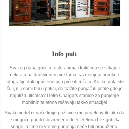
Info pult
Svakog dana gosti u restoranima i kafićima se slikaju i
čekiraju na društvenim mrežama, razmenjuju poruke i
fotografije dok opušteno piju piće ili ručaju. Koliko puta ste
čuli, ili i sami bili u prilici, da tražite punjač ili pitate gde je
najbliža utičnica? Hello Chargers stanice za punjenje
mobilnih telefona rešavaju takve situacije!
Svaki model iz naše linije pažljivo smo projektovali tako da
je moguće puniti istovremeno do 5 telefona bez gubitka
snage, a time ni vreme punjenja neće biti produženo.