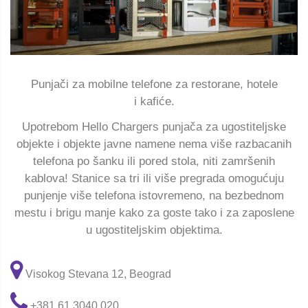
Punjači za mobilne telefone za restorane, hotele
i kafiće.
Upotrebom Hello Chargers punjača za ugostiteljske
objekte i objekte javne namene nema više razbacanih
telefona po šanku ili pored stola, niti zamršenih
kablova! Stanice sa tri ili više pregrada omogućuju
punjenje više telefona istovremeno, na bezbednom
mestu i brigu manje kako za goste tako i za zaposlene
u ugostiteljskim objektima.
Visokog Stevana 12, Beograd
+381 61 3040 020