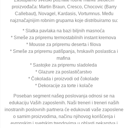
proizvođača: Martin Braun, Cresco, Chocovic (Barry
Callebaut), Novagel, Kardasis, Vortumnus. Među
najznačajnijim robnim grupama koje distribuiramo su:
* Slatka pavlaka na bazi biljnih masnoća
* Smeše za pripremu termostabilnih instant kremova
* Mousse za pripremu deserta i filova
* Smeše za pripremu patišpanja, hrskavih poslastica i
mafina
* Sastojke za pripremu sladoleda
* Glazure za poslastičarstvo
* Čokolada i proizvodi od čokolade
* Dekoracije za torte i kolače
Poseban segment našeg poslovanja odnosi se na
edukaciju Vaših zaposlenih. Naši treneri i treneri naših
inostranih poslovnih partnera će edukovati vaše zaposlene
o samim proizvodima, načinu njihovog korišćenja i
evropskim i svetskim trendovima u oblasti pekarstva i