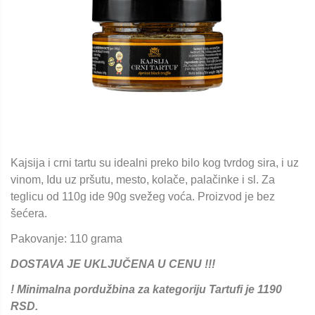
Kajsija i crni tartu su idealni preko bilo kog tvrdog sira, i uz
vinom, Idu uz pršutu, mesto, kolače, palačinke i sl. Za
teglicu od 110g ide 90g svežeg voća. Proizvod je bez
šećera.
Pakovanje: 110 grama
DOSTAVA JE UKLJUČENA U CENU !!!
! Minimalna pordužbina za kategoriju Tartufi je 1190
RSD.