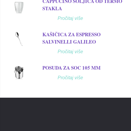
CAPPUCINO ŠOLJICA OD TERMO
STAKLA
Pročitaj više
KAŠIČICA ZA ESPRESSO
SALVINELLI GALILEO
Pročitaj više
POSUDA ZA SOC 105 MM
Pročitaj više