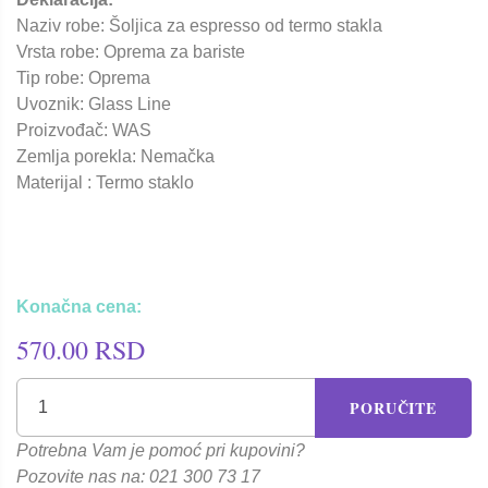
Naziv robe: Šoljica za espresso od termo stakla
Vrsta robe: Oprema za bariste
Tip robe: Oprema
Uvoznik: Glass Line
Proizvođač: WAS
Zemlja porekla: Nemačka
Materijal : Termo staklo
Konačna cena:
570.00 RSD
PORUČITE
Potrebna Vam je pomoć pri kupovini?
Pozovite nas na: 021 300 73 17