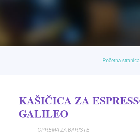
Početna stranica
KAŠIČICA ZA ESPRESS
GALILEO
OPREMA ZA BARISTE