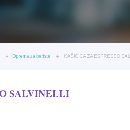
Oprema za bariste
KAŠIČICA ZA ESPRESSO SAL
O SALVINELLI