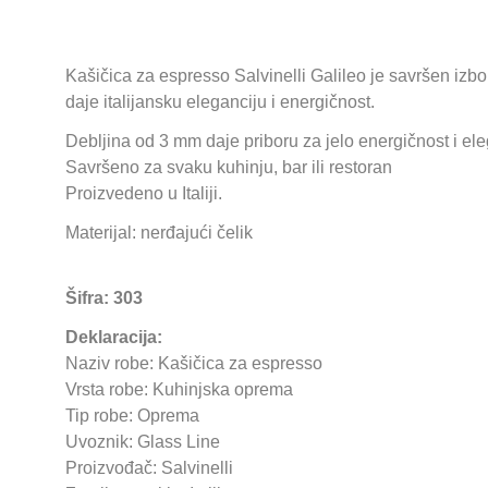
Kašičica za espresso Salvinelli Galileo je savršen izbo
daje italijansku eleganciju i energičnost.
Debljina od 3 mm daje priboru za jelo energičnost i el
Savršeno za svaku kuhinju, bar ili restoran
Proizvedeno u Italiji.
Materijal: nerđajući čelik
Šifra: 303
Deklaracija:
Naziv robe: Kašičica za espresso
Vrsta robe: Kuhinjska oprema
Tip robe: Oprema
Uvoznik: Glass Line
Proizvođač: Salvinelli