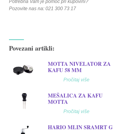
Potrebna Vam je pomoć pri kupovini?
Pozovite nas na: 021 300 73 17
Povezani artikli:
MOTTA NIVELATOR ZA
KAFU 58 MM
Pročitaj više
MEŠALICA ZA KAFU
MOTTA
Pročitaj više
HARIO MLIN SRAMRT G