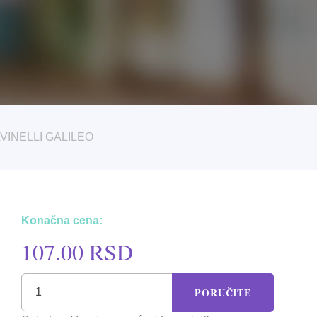
VINELLI GALILEO
Konačna cena:
107.00 RSD
PORUČITE