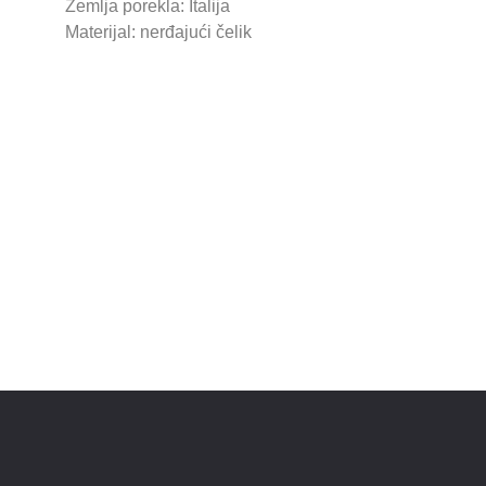
Zemlja porekla: Italija
Materijal: nerđajući čelik