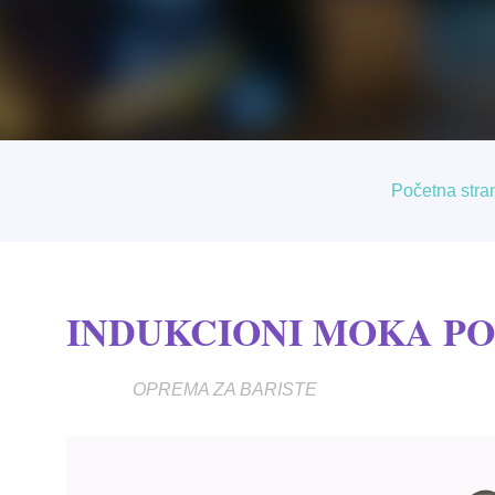
Početna stra
INDUKCIONI MOKA POT
OPREMA ZA BARISTE