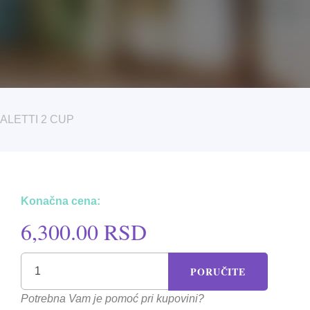
ALETTI 2 CUP
Konačna cena:
6,300.00 RSD
PORUČITE
Potrebna Vam je pomoć pri kupovini?