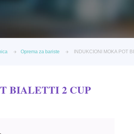
nica
Oprema za bariste
INDUKCIONI MOKA POT BI
 BIALETTI 2 CUP