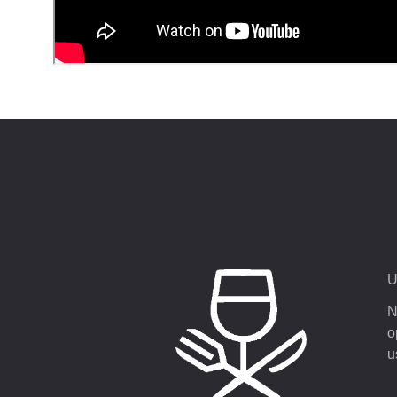
U
N
o
u