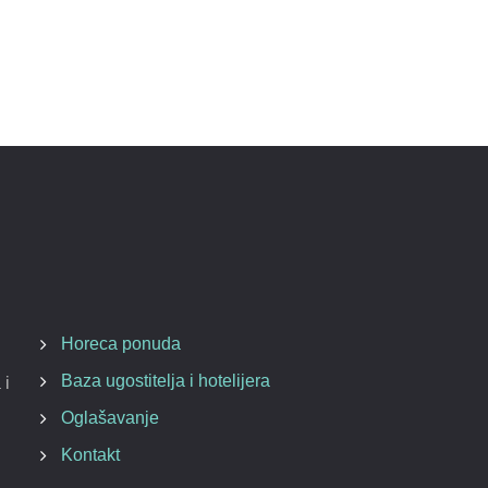
Horeca ponuda
Baza ugostitelja i hotelijera
 i
Oglašavanje
Kontakt