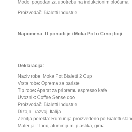
Model pogodan za upotrebu na indukcionim pločama.
Proizvođač: Bialetti Industrie
Napomena: U ponudi je i Moka Pot u Crnoj boji
Deklaracija:
Naziv robe: Moka Pot Bialetti 2 Cup
Vrsta robe: Oprema za bariste
Tip robe: Aparat za pripremu espresso kafe
Uvoznik: Coffee Sense doo
Proizvođač: Bialetti Industrie
Dizajn i razvoj: Italija
Zemlja porekla: Rumunija-proizvedeno po Bialetti sta
Materijal : Inox, aluminijum, plastika, gima