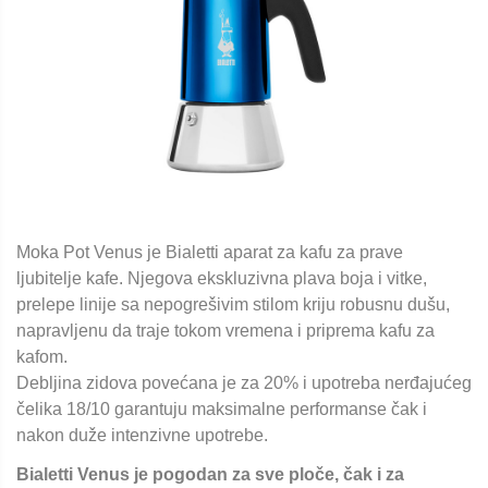
Moka Pot Venus je Bialetti aparat za kafu za prave
ljubitelje kafe. Njegova ekskluzivna plava boja i vitke,
prelepe linije sa nepogrešivim stilom kriju robusnu dušu,
napravljenu da traje tokom vremena i priprema kafu za
kafom.
Debljina zidova povećana je za 20% i upotreba nerđajućeg
čelika 18/10 garantuju maksimalne performanse čak i
nakon duže intenzivne upotrebe.
Bialetti Venus je pogodan za sve ploče, čak i za