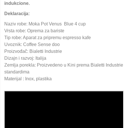
indukcione.
Deklaracija:
Naziv robe: Moka Pot Venus Blue 4 cup
Vrsta robe: Oprema za bariste
Tip robe: Aparat za pripremu espresso kafe
Uvoznik: Coffee Sense doo
Proizvođač: Bialetti Industrie
Dizajn i razvoj: Italija
Zemlja porekla: Proizvedeno u Kini prema Bialetti Industrie
standardima
Materijal : Inox, plastika