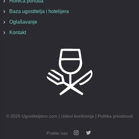
Horeca ponuda
Baza ugostitelja i hotelijera
Oglašavanje
Kontakt
©
2026
Ugostiteljstvo.com |
Uslovi korišćenja
|
Politika privatnosti
Pratite nas