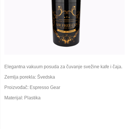
Elegantna vakuum posuda za čuvanje svežine kafe i čaja.
Zemlja porekla: Švedska
Proizvođač: Espresso Gear
Materijal: Plastika