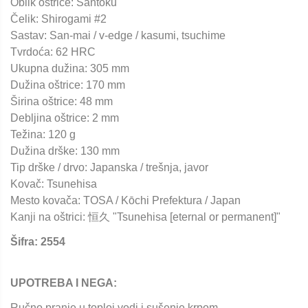
Oblik oštrice: Santoku
Čelik: Shirogami #2
Sastav: San-mai / v-edge / kasumi, tsuchime
Tvrdoća: 62 HRC
Ukupna dužina: 305 mm
Dužina oštrice: 170 mm
Širina oštrice: 48 mm
Debljina oštrice: 2 mm
Težina: 120 g
Dužina drške: 130 mm
Tip drške / drvo: Japanska / trešnja, javor
Kovač: Tsunehisa
Mesto kovača: TOSA / Kōchi Prefektura / Japan
Kanji na oštrici: 恒久 "Tsunehisa [eternal or permanent]"
Šifra: 2554
UPOTREBA I NEGA:
Ručno pranje u toploj vodi i sušenje krpom