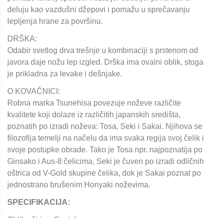
deluju kao vazdušni džepovi i pomažu u sprečavanju
lepljenja hrane za površinu.
DRŠKA:
Odabir svetlog drva trešnje u kombinaciji s prstenom od
javora daje nožu lep izgled. Drška ima ovalni oblik, stoga
je prikladna za levake i dešnjake.
O KOVAČNICI:
Robna marka Tsunehisa povezuje noževe različite
kvalitete koji dolaze iz različitih japanskih središta,
poznatih po izradi noževa: Tosa, Seki i Sakai. Njihova se
filozofija temelji na načelu da ima svaka regija svoj čelik i
svoje postupke obrade. Tako je Tosa npr. najpoznatija po
Ginsako i Aus-8 čelicima, Seki je čuven po izradi odličnih
oštrica od V-Gold skupine čelika, dok je Sakai poznat po
jednostrano brušenim Honyaki noževima.
SPECIFIKACIJA: