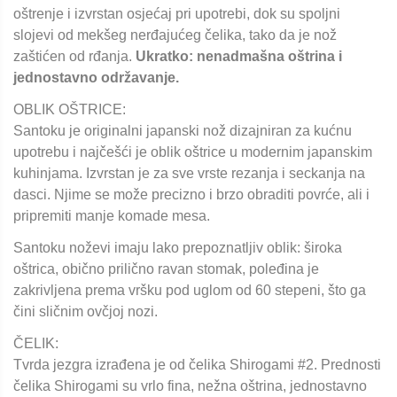
oštrenje i izvrstan osjećaj pri upotrebi, dok su spoljni
slojevi od mekšeg nerđajućeg čelika, tako da je nož
zaštićen od rđanja.
Ukratko: nenadmašna oštrina i
jednostavno održavanje.
OBLIK OŠTRICE:
Santoku je originalni japanski nož dizajniran za kućnu
upotrebu i najčešći je oblik oštrice u modernim japanskim
kuhinjama. Izvrstan je za sve vrste rezanja i seckanja na
dasci. Njime se može precizno i brzo obraditi povrće, ali i
pripremiti manje komade mesa.
Santoku noževi imaju lako prepoznatljiv oblik: široka
oštrica, obično prilično ravan stomak, poleđina je
zakrivljena prema vršku pod uglom od 60 stepeni, što ga
čini sličnim ovčjoj nozi.
ČELIK:
Tvrda jezgra izrađena je od čelika Shirogami #2. Prednosti
čelika Shirogami su vrlo fina, nežna oštrina, jednostavno