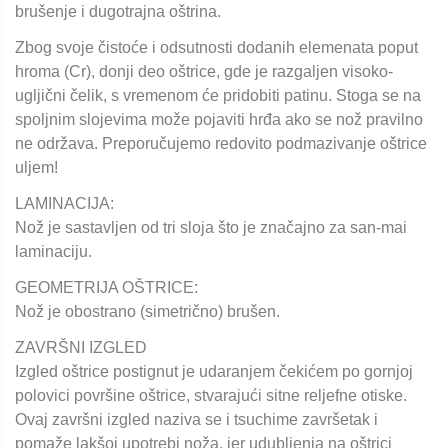
brušenje i dugotrajna oštrina.
Zbog svoje čistoće i odsutnosti dodanih elemenata poput
hroma (Cr), donji deo oštrice, gde je razgaljen visoko-
ugljični čelik, s vremenom će pridobiti patinu. Stoga se na
spoljnim slojevima može pojaviti hrđa ako se nož pravilno
ne održava. Preporučujemo redovito podmazivanje oštrice
uljem!
LAMINACIJA:
Nož je sastavljen od tri sloja što je značajno za san-mai
laminaciju.
GEOMETRIJA OŠTRICE:
Nož je obostrano (simetrično) brušen.
ZAVRŠNI IZGLED
Izgled oštrice postignut je udaranjem čekićem po gornjoj
polovici površine oštrice, stvarajući sitne reljefne otiske.
Ovaj završni izgled naziva se i tsuchime završetak i
pomaže lakšoj upotrebi noža, jer udubljenja na oštrici