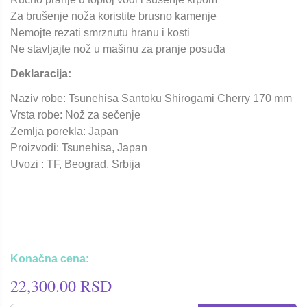
Za brušenje noža koristite brusno kamenje
Nemojte rezati smrznutu hranu i kosti
Ne stavljajte nož u mašinu za pranje posuđa
Deklaracija:
Naziv robe: Tsunehisa Santoku Shirogami Cherry 170 mm
Vrsta robe: Nož za sečenje
Zemlja porekla: Japan
Proizvodi: Tsunehisa, Japan
Uvozi : TF, Beograd, Srbija
Konačna cena:
22,300.00 RSD