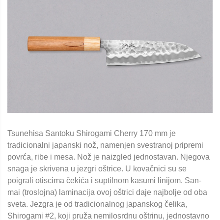
Tsunehisa Santoku Shirogami Cherry 170 mm je
tradicionalni japanski nož, namenjen svestranoj pripremi
povrća, ribe i mesa. Nož je naizgled jednostavan. Njegova
snaga je skrivena u jezgri oštrice. U kovačnici su se
poigrali otiscima čekića i suptilnom kasumi linijom. San-
mai (troslojna) laminacija ovoj oštrici daje najbolje od oba
sveta. Jezgra je od tradicionalnog japanskog čelika,
Shirogami #2, koji pruža nemilosrdnu oštrinu, jednostavno