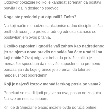
Odgovor pokazuje koliko je kandidat spreman da postavi
pravila i da ih dosledno sprovodi.
Koga ste posledni put otpustili? Zašto?
Na koji način menadžer sankcioniše radnu disciplinu i šta
prethodi rešenju o prekidu radnog odnosa saznaće se
postavljanjem ovog pitanja.
Ukoliko zaposleni ignoriše vaš zahtev kao nadređenog
jer se njemu novo pravilo ne sviđa šta ćete uraditi i na
koji način?
Ovaj odgovor treba da pokaže koliko je
menadžer sposoban da motiviše zaposlene na promenu
ponašanja i do koje granice je spreman da toleriše
neposlušnost podređenih.
Koji je najveći izazov menadžerskog posla po vama?
Ponekad se mladi ljudi prijave na ovaj posao ne znajuću
šta sve on nosi sa sobom.
Knjige dr Snježane Gagić možete ovde poručiti online: