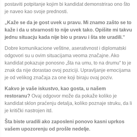
postaviti potpitanje kojim bi kandidat demonstrirao ono što
je naveo kao svoje prednosti.
„Kaže se da je gost uvek u pravu. Mi znamo zašto se to
kaže i da u stvarnosti to nije uvek tako. Opišite mi takvu
jednu situacju kada nije bio u pravu i šta ste uradili.“
Dobre komunikacione veštine, aserativnost i diplomatski
odgovori su u ovim situacijama veoma značajne. Ako
kandidat pokazuje ponosno „šta na umu, to na drumu“ to je
znak da nije dorastao ovoj poziciji. Upravljanje emocijama
je od velikog značaja za one koji biraju ovaj poziv.
Kakvo je vaše iskustvo, kao gosta, u našem
restoranu?
Ovaj odgovor može da pokaže koliko je
kandidat sklon praćenju detalja, koliko poznaje struku, da li
je kritički nastrojen itd.
Šta biste uradili ako zaposleni ponovo kasni uprkos
vašem upozorenju od prošle nedelje.