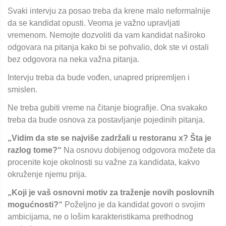
Svaki intervju za posao treba da krene malo neformalnije
da se kandidat opusti. Veoma je važno upravljati
vremenom. Nemojte dozvoliti da vam kandidat naširoko
odgovara na pitanja kako bi se pohvalio, dok ste vi ostali
bez odgovora na neka važna pitanja.
Intervju treba da bude vođen, unapred pripremljen i
smislen.
Ne treba gubiti vreme na čitanje biografije. Ona svakako
treba da bude osnova za postavljanje pojedinih pitanja.
„Vidim da ste se najviše zadržali u restoranu x? Šta je
razlog tome?“
Na osnovu dobijenog odgovora možete da
procenite koje okolnosti su važne za kandidata, kakvo
okruženje njemu prija.
„Koji je vaš osnovni motiv za traženje novih poslovnih
mogućnosti?“
Poželjno je da kandidat govori o svojim
ambicijama, ne o lošim karakteristikama prethodnog