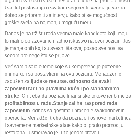
organizovanost u vašem restoranu, utiče na profitabilnost i
kvalitet poslovanja u svakom segmentu veoma je važno
dobro se pripremiti za intervju kako bi se mogućnost
greške svela na najmanju moguću meru.
Danas je na tržištu rada veoma malo kandidata koji imaju
formalno obrazovanje i radno iskustvo na ovoj poziciji. Još
je manje onih koji su svesni šta ovaj posao sve nosi sa
sobom pre nego što se prijave.
Već sam pisala o tome koje su kompetencije potrebne
onima koji su postavljeni na ovu poziciju. Menadžer je
zadužen za
ljudske resurse, odnosno da svaki
zaposleni radi po pravilima kuće i po standardima
struke.
On treba da poznaje finansijske tokove jer brine za
profitabilnost u radu.Stanje zaliha
, r
aspored rada
zaposlenih
, odnos sa gostima i praćenje svakodnevnih
operacija. Menadžer treba da poznaje i osnove marketinga
i savremene marketinške alate kako bi pratio promociju
restorana i usmeravao je u željenom pravcu.