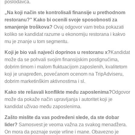
poslodavca.
„Na koji način ste kontrolisali finansije u prethodnom
restoranu?“ Kako bi ocenili svoje sposobnosti za
smanjenje troškova?
Ovaj odgovor vam treba pokazati
koliko se kandidat razume u ekonomiju restorana i kakvo
mu je znanje u tom segmentu.
Koji je bio vaš najveći doprinos u restoranu x?
Kandidat
može da se pohvali svojim finansijskim postignućima,
dobrim timom i malom fluktuacijom zaposlenih, kvalitetom
koji je unapređen, povećanom ocenom na TripAdviseru,
dobrim marketinškim aktivnostima i sl.
Kako ste rešavali konflikte među zaposlenima?
Odgovor
može da pokaže način upravljanja i autoritet koji je
kandidat uživao među zaposlenima.
Zašto mislite da vas podređeni slede, da ste dobar
lider?
Samosvest je veoma važna za svakog menadžera.
On mora da poznaje svoje vrline i mane. Obavezno je