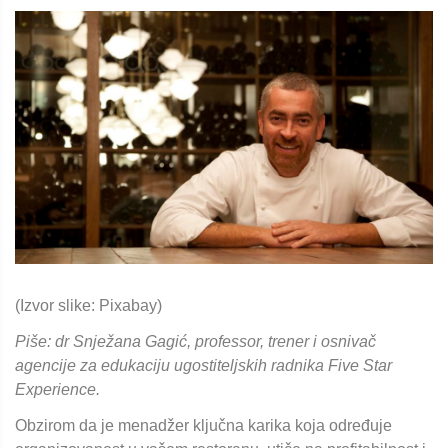
(Izvor slike: Pixabay)
Piše: dr Snježana Gagić, professor, trener i osnivač
agencije za edukaciju ugostiteljskih radnika Five Star
Experience.
Obzirom da je menadžer ključna karika koja određuje