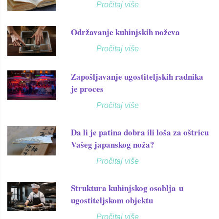
Pročitaj više
Održavanje kuhinjskih noževa
Pročitaj više
Zapošljavanje ugostiteljskih radnika
je proces
Pročitaj više
Da li je patina dobra ili loša za oštricu
Vašeg japanskog noža?
Pročitaj više
Struktura kuhinjskog osoblja u
ugostiteljskom objektu
Pročitaj više