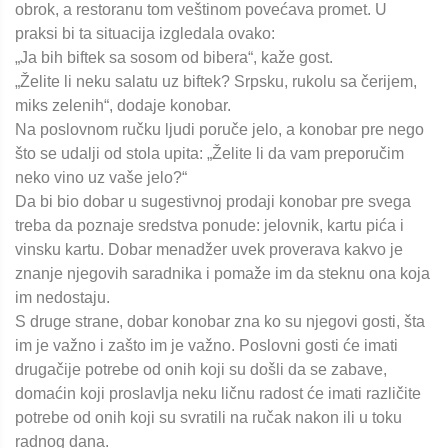
obrok, a restoranu tom veštinom povećava promet. U
praksi bi ta situacija izgledala ovako:
„Ja bih biftek sa sosom od bibera“, kaže gost.
„Želite li neku salatu uz biftek? Srpsku, rukolu sa čerijem,
miks zelenih“, dodaje konobar.
Na poslovnom ručku ljudi poruče jelo, a konobar pre nego
što se udalji od stola upita: „Želite li da vam preporučim
neko vino uz vaše jelo?“
Da bi bio dobar u sugestivnoj prodaji konobar pre svega
treba da poznaje sredstva ponude: jelovnik, kartu pića i
vinsku kartu. Dobar menadžer uvek proverava kakvo je
znanje njegovih saradnika i pomaže im da steknu ona koja
im nedostaju.
S druge strane, dobar konobar zna ko su njegovi gosti, šta
im je važno i zašto im je važno. Poslovni gosti će imati
drugačije potrebe od onih koji su došli da se zabave,
domaćin koji proslavlja neku ličnu radost će imati različite
potrebe od onih koji su svratili na ručak nakon ili u toku
radnog dana.