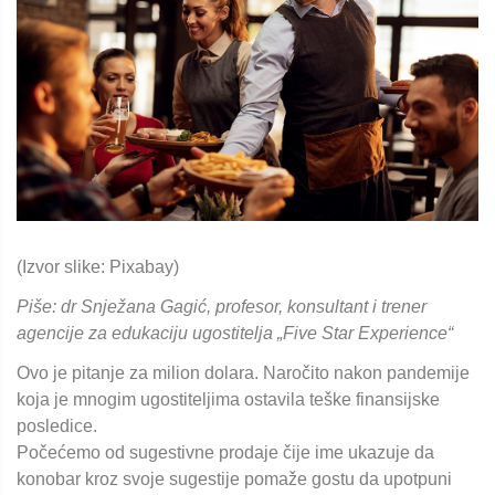
(Izvor slike: Pixabay)
Piše: dr Snježana Gagić, profesor, konsultant i trener
agencije za edukaciju ugostitelja „Five Star Experience“
Ovo je pitanje za milion dolara. Naročito nakon pandemije
koja je mnogim ugostiteljima ostavila teške finansijske
posledice.
Počećemo od sugestivne prodaje čije ime ukazuje da
konobar kroz svoje sugestije pomaže gostu da upotpuni