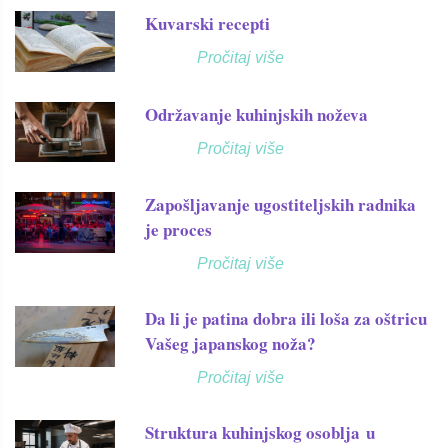
Kuvarski recepti
Pročitaj više
Održavanje kuhinjskih noževa
Pročitaj više
Zapošljavanje ugostiteljskih radnika
je proces
Pročitaj više
Da li je patina dobra ili loša za oštricu
Vašeg japanskog noža?
Pročitaj više
Struktura kuhinjskog osoblja u