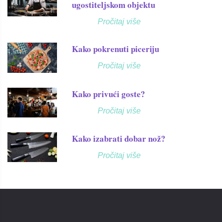
ugostiteljskom objektu
Pročitaj više
Kako pokrenuti piceriju
Pročitaj više
Kako privući goste?
Pročitaj više
Kako izabrati dobar nož?
Pročitaj više