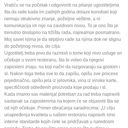
Vratiću se na početak i odgovoriti na pitanje ugostiteljima
šta da rade kada im zadnjih godina dolaze konobari koji
nemaju strukovno znanje, poželjne veštine, a ni
komunikacija im nije na zavidnom nivou. To je ono što je
trenutno dostupno na tržištu rada, najrealnije posmatrano.
Moj savet njima je da strpljivo rade sa njima dok ne stignu
do poželjnog nivoa, do cilja.
Ugostitelj treba prvo da razmisli o tome koji nivo usluge on
očekuje u svom restoranu, šta bi voleo da njegovi
zaposleni znaju, na koji način da razgovaraju sa gostom i
sl. Nakon toga treba sve to da zapišu, opišu sve procese
pojedinačno, opišu jela iz jelovnika, vina iz vinske karte,
specifičnosti određenih proizvoda koje prodaju i sl.
Kada imamo sav materijal potreban za rad treba napraviti
sastanak sa zaposlenima na kojem će se objasniti šta se
od njih očekuje. Primer obraćanja saradnicima: „U cilju
unapređenja kvaliteta u našem restoranu napravili smo
interne standarde kojih ćete se pridržavati u narednom