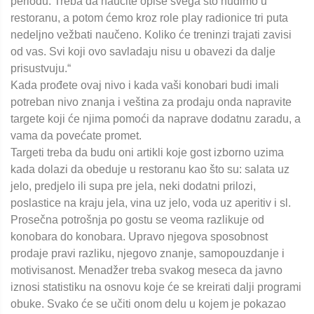
periodu. Treba da naučite opise svega što nudimo u
restoranu, a potom ćemo kroz role play radionice tri puta
nedeljno vežbati naučeno. Koliko će treninzi trajati zavisi
od vas. Svi koji ovo savladaju nisu u obavezi da dalje
prisustvuju.“
Kada prođete ovaj nivo i kada vaši konobari budi imali
potreban nivo znanja i veština za prodaju onda napravite
targete koji će njima pomoći da naprave dodatnu zaradu, a
vama da povećate promet.
Targeti treba da budu oni artikli koje gost izborno uzima
kada dolazi da obeduje u restoranu kao što su: salata uz
jelo, predjelo ili supa pre jela, neki dodatni prilozi,
poslastice na kraju jela, vina uz jelo, voda uz aperitiv i sl.
Prosečna potrošnja po gostu se veoma razlikuje od
konobara do konobara. Upravo njegova sposobnost
prodaje pravi razliku, njegovo znanje, samopouzdanje i
motivisanost. Menadžer treba svakog meseca da javno
iznosi statistiku na osnovu koje će se kreirati dalji programi
obuke. Svako će se učiti onom delu u kojem je pokazao