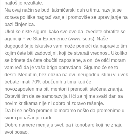
najlošije rezultate.
Na ovaj način se budi takmičarski duh u timu, razvija se
zdrava politika nagrađivanja i promoviše se upravljanje na
bazi činjenica.
Ukoliko niste sigurni kako sve ovo da izvedete obratite se
agenciji Five Star Experience (www.fse.rs). Naše
dugogodišnje iskustvo vam može pomoći da napravite tim
kojim ćete biti zadovoljni, koji će stvarati vrednost. Ukoliko
se brinete da ćete obučiti zaposlene, a oni će otići moram
vam reći da je vaša briga opravdana. Sigurno će se to
desiti. Međutim, bez obzira na ovu neugodnu istinu vi uvek
trebate imati 70% obučenih u timu koji će
novozaposlenima biti mentori i prenositi stečena znanja.
Ostaviti tim da se samorazvija i ići za njima svaki dan sa
novim kritikama nije ni dobro ni zdravo rešenje.
Da bi se nešto promenilo moramo nešto da promenimo u
svom ponašanju i radu.
Dobre namere menjaju svet, pa i konobare koji ne znaju
svoj posao.