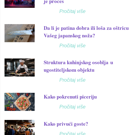
je proces
Pročitaj više
Da li je patina dobra ili loša za oštricu
Vašeg japanskog noža?
Pročitaj više
Struktura kuhinjskog osoblja u
ugostiteljskom objektu
Pročitaj više
Kako pokrenuti piceriju
Pročitaj više
Kako privući goste?
Pročitaj više