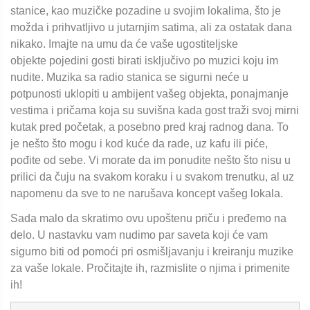
stanice, kao muzičke pozadine u svojim lokalima, što je
možda i prihvatljivo u jutarnjim satima, ali za ostatak dana
nikako. Imajte na umu da će vaše ugostiteljske
objekte pojedini gosti birati isključivo po muzici koju im
nudite. Muzika sa radio stanica se sigurni neće u
potpunosti uklopiti u ambijent vašeg objekta, ponajmanje
vestima i pričama koja su suvišna kada gost traži svoj mirni
kutak pred početak, a posebno pred kraj radnog dana. To
je nešto što mogu i kod kuće da rade, uz kafu ili piće,
pođite od sebe. Vi morate da im ponudite nešto što nisu u
prilici da čuju na svakom koraku i u svakom trenutku, al uz
napomenu da sve to ne narušava koncept vašeg lokala.
Sada malo da skratimo ovu upoštenu priču i pređemo na
delo. U nastavku vam nudimo par saveta koji će vam
sigurno biti od pomoći pri osmišljavanju i kreiranju muzike
za vaše lokale. Pročitajte ih, razmislite o njima i primenite
ih!