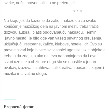
svirke, noćni provod, ali i tu ne preterujte!
* * *
Na kraju još da kažemo da zakon nalaže da za svako
korišćenje muzičkog dela na javnom mestu treba tražiti
dozvolu autora i platiti odgovarajuću naknadu. Termin
"javno mesto" je bilo gde van vašeg privatnog okruženja,
uključujući restorane, kafiće, klubove, hotele i dr. Ovo su
pravne stvari koje bi već svi vlasnici ugostiteljskih objekata
trebalo da znaju, a ako ne, evo napominjemo da i ove
stvari uzmete u obzir pre nego što se upustite u jedan
ovakav, izazovan, zahtevan, ali kreativan posao, u kojem i
muzika ima važnu ulogu.
Preporučujemo: