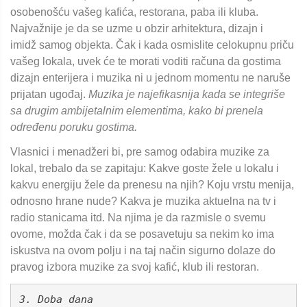
osobenošću vašeg kafića, restorana, paba ili kluba.
Najvažnije je da se uzme u obzir arhitektura, dizajn i
imidž samog objekta. Čak i kada osmislite celokupnu priču
vašeg lokala, uvek će te morati voditi računa da gostima
dizajn enterijera i muzika ni u jednom momentu ne naruše
prijatan ugođaj.
Muzika je najefikasnija kada se integriše
sa drugim ambijetalnim elementima, kako bi prenela
određenu poruku gostima.
Vlasnici i menadžeri bi, pre samog odabira muzike za
lokal, trebalo da se zapitaju: Kakve goste žele u lokalu i
kakvu energiju žele da prenesu na njih? Koju vrstu menija,
odnosno hrane nude? Kakva je muzika aktuelna na tv i
radio stanicama itd. Na njima je da razmisle o svemu
ovome, možda čak i da se posavetuju sa nekim ko ima
iskustva na ovom polju i na taj način sigurno dolaze do
pravog izbora muzike za svoj kafić, klub ili restoran.
3. Doba dana 