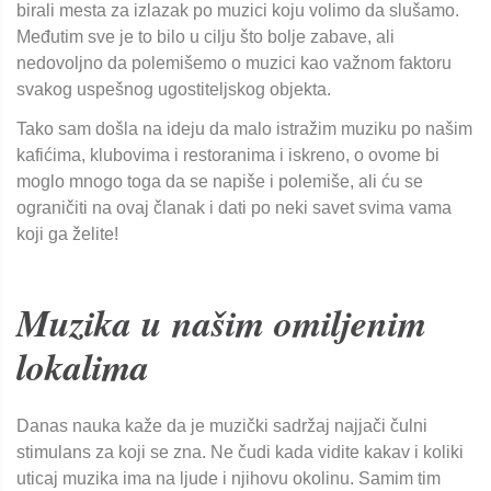
birali mesta za izlazak po muzici koju volimo da slušamo.
Međutim sve je to bilo u cilju što bolje zabave, ali
nedovoljno da polemišemo o muzici kao važnom faktoru
svakog uspešnog ugostiteljskog objekta.
Tako sam došla na ideju da malo istražim muziku po našim
kafićima, klubovima i restoranima i iskreno, o ovome bi
moglo mnogo toga da se napiše i polemiše, ali ću se
ograničiti na ovaj članak i dati po neki savet svima vama
koji ga želite!
Muzika u našim omiljenim
lokalima
Danas nauka kaže da je muzički sadržaj najjači čulni
stimulans za koji se zna. Ne čudi kada vidite kakav i koliki
uticaj muzika ima na ljude i njihovu okolinu. Samim tim