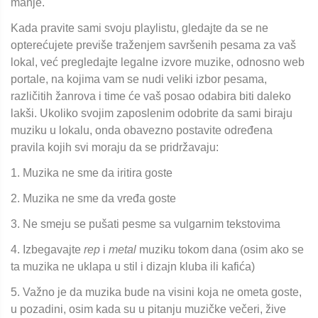
manje.
Kada pravite sami svoju playlistu, gledajte da se ne
opterećujete previše traženjem savršenih pesama za vaš
lokal, već pregledajte legalne izvore muzike, odnosno web
portale, na kojima vam se nudi veliki izbor pesama,
različitih žanrova i time će vaš posao odabira biti daleko
lakši. Ukoliko svojim zaposlenim odobrite da sami biraju
muziku u lokalu, onda obavezno postavite određena
pravila kojih svi moraju da se pridržavaju:
1. Muzika ne sme da iritira goste
2. Muzika ne sme da vređa goste
3. Ne smeju se pušati pesme sa vulgarnim tekstovima
4. Izbegavajte
rep
i
metal
muziku tokom dana (osim ako se
ta muzika ne uklapa u stil i dizajn kluba ili kafića)
5. Važno je da muzika bude na visini koja ne ometa goste,
u pozadini, osim kada su u pitanju muzičke večeri, žive