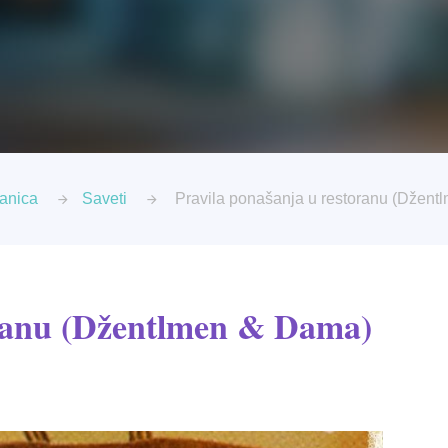
ranica
Saveti
Pravila ponašanja u restoranu (Džen
oranu (Džentlmen & Dama)