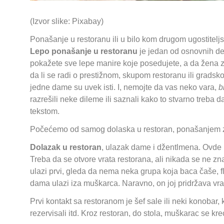
(Izvor slike: Pixabay)
Ponašanje u restoranu ili u bilo kom drugom ugostiteljs
Lepo ponašanje u restoranu
je jedan od osnovnih de
pokažete sve lepe manire koje posedujete, a da žena z
da li se radi o prestižnom, skupom restoranu ili gradsk
jedne dame su uvek isti. I, nemojte da vas neko vara,
bi
razrešili neke dileme ili saznali kako to stvarno treb
tekstom.
Počećemo od samog dolaska u restoran, ponašanjem za 
Dolazak u restoran
, ulazak dame i džentlmena. Ovde 
Treba da se otvore vrata restorana, ali nikada se ne z
ulazi prvi, gleda da nema neka grupa koja baca čaše, f
dama ulazi iza muškarca. Naravno, on joj pridržava vra
Prvi kontakt sa restoranom je šef sale ili neki konobar, 
rezervisali itd. Kroz restoran, do stola, muškarac se kr