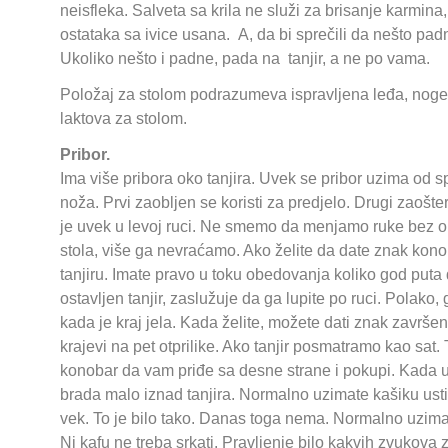
neisfleka. Salveta sa krila ne služi za brisanje karmina
ostataka sa ivice usana. A, da bi sprečili da nešto pad
Ukoliko nešto i padne, pada na tanjir, a ne po vama.
Položaj za stolom podrazumeva ispravljena leđa, noge
laktova za stolom.
Pribor.
Ima više pribora oko tanjira. Uvek se pribor uzima od s
noža. Prvi zaobljen se koristi za predjelo. Drugi zaošte
je uvek u levoj ruci. Ne smemo da menjamo ruke bez o
stola, više ga nevraćamo. Ako želite da date znak kono
tanjiru. Imate pravo u toku obedovanja koliko god put
ostavljen tanjir, zaslužuje da ga lupite po ruci. Polak
kada je kraj jela. Kada želite, možete dati znak završen
krajevi na pet otprilike. Ako tanjir posmatramo kao sat.
konobar da vam priđe sa desne strane i pokupi. Kada
brada malo iznad tanjira. Normalno uzimate kašiku ust
vek. To je bilo tako. Danas toga nema. Normalno uzim
Ni kafu ne treba srkati. Pravljenje bilo kakvih zvukov