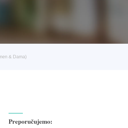
tlmen & Dama)
Preporučujemo: