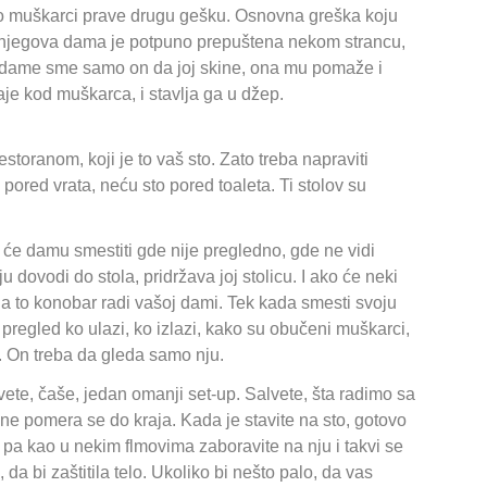
to muškarci prave drugu gešku. Osnovna greška koju
a, njegova dama je potpuno prepuštena nekom strancu,
ve dame sme samo on da joj skine, ona mu pomaže i
aje kod muškarca, i stavlja ga u džep.
storanom, koji je to vaš sto. Zato treba napraviti
 pored vrata, neću sto pored toaleta. Ti stolov su
će damu smestiti gde nije pregledno, gde ne vidi
dovodi do stola, pridržava joj stolicu. I ako će neki
e da to konobar radi vašoj dami. Tek kada smesti svoju
egled ko ulazi, ko izlazi, kako su obučeni muškarci,
 On treba da gleda samo nju.
lvete, čaše, jedan omanji set-up. Salvete, šta radimo sa
ne pomera se do kraja. Kada je stavite na sto, gotovo
 pa kao u nekim flmovima zaboravite na nju i takvi se
 da bi zaštitila telo. Ukoliko bi nešto palo, da vas