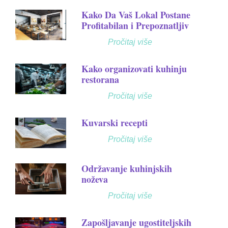
Kako Da Vaš Lokal Postane
Profitabilan i Prepoznatljiv
Pročitaj više
Kako organizovati kuhinju
restorana
Pročitaj više
Kuvarski recepti
Pročitaj više
Održavanje kuhinjskih
noževa
Pročitaj više
Zapošljavanje ugostiteljskih