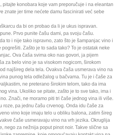
a, pitajte konobara koje vam preporučuje i na eleantan
ve znate jer time nećete damu fascinirati već sebe
uškarcu da bi on probao da li je ukus ispravan.
pune. Prvo punite čašu dami, pa svoju čašu.
a to i nije tako ispravno, zato što je šampanjac vino i
te pogrešiti. Zašto je to sada tako? To je ostatak neke
anjac. Ova čaša svima oko nas govori, ja pijem
Čaša za belo vino je sa visokom nogicom, širokom
 od najšireg dela tela. Ovakva čaša usmerava vino na
 vina punog tela odležalog u bačvama. Tu je i čaše za
aljkastim, ne preterano širokim telom, tako da ima
g vina. Ukoliko se pitate, zašto je to sve tako, ima i
no. Znači, ne moramo piti tri čaše jednog vina ili više.
 roze, pa jednu čašu crvenog. Onda idu čaše za
eno vino koje imaju telo u obliku balona, zatim šireg
Ovakve čaše usmeravaju vino na vrh jezika. Okruglija
e, nego za nežnija poput pinot noir. Takve slične sa
 široke zapremine, koje omogućavaju kontakt vina na