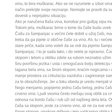
vinu, to bira muškarac. Ako se ne razumete u izbor vin
način prekrijte svoje neznanje. Nemojte se praviti da s
dovesti u neprijatnu situaciju.
Ako je naručena flaša vina, konobar prvi gutljaj sipa m
Tokom jela, muškarac brine o tome da čaše budu uvek 
Čašu za šampanjac u većini ćete dobiti u užoj čaši, mad
treba da ga pijete iz obične čaše za vino. Ali, tu i neće
stare priče, kada smo voleli da se vidi da pijemo šamp
šampanjac. I to je sada tako, i do nekle je ispravno. 
stopom i telom u obliku zdele sa rubom neznatno užim
širu površinu jezika i usta i omogućava bolju detekciju
lagana bela vina, sa širom stopom, kraćim nogicama i v
manje prostora za cirkulaciju vazduha i zagrevanje samo
za to obrazloženje. Jer u toku obeda je uredu menjati vi
Nego menjamo, popijemo jednu čašu belog, jednu čašu
crveno vino. Ljudi veoma često mešaju ovaj oblik za crv
odnosa na bordo čašu i rub uži od najšireg dela tela. 
čaša sa stopom, jeste za crveno vino, ali ne za sve vrst
širom stopom, visokom drškom i telo valjkastog oblika