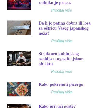
radnika je proces
Pročitaj više
Da li je patina dobra ili loša
za oštricu Vašeg japanskog
noža?
Pročitaj više
Struktura kuhinjskog
osoblja u ugostiteljskom
objektu
Pročitaj više
Kako pokrenuti piceriju
Pročitaj više
Kako privući goste?