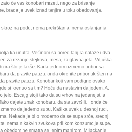
, zato će vas konobari mrzeti, nego za brisanje
ne, brada je uvek iznad tanjira u toku obedovanja.
 skroz na podu, nema prekrštanja, nema oslanjanja
polja ka unutra. Većinom sa pored tanjira nalaze i dva
ren za rezanje stejkova, mesa, za glavna jela. Viljuška
bzira što je lakše. Kada jednom uzmemo pribor sa
baru da pravite pauzu, onda okrenite pribor ukršten na
a da pravite pauzu. Konobar koji vam podigne ovako
o, gde si krenuo sa tim? Hoću da nastavim da jedem. A,
o jelo. Escajg stoji tako da su vrhov na jedanejst, a
 Tako dajete znak konobaru, da ste završili, i onda će
 uzmemo da jedemo supu. Kašika uvek u desnoj ruci,
ima. Nekada je bilo moderno da se supa srče, srednji
ate, nema nikakvih zvukova prilikom konzumcije supe.
a za obedom ne smatra se lepim manirom. Mljackanje,