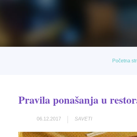
Početna st
Pravila ponašanja u rest
06.12.2017
SAVETI