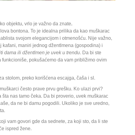
ko objektu, vrlo je važno da znate
.
lova bontona. To je idealna prilika da kao muškarac
ablista svojom elegancijom i otmenošću. Nije važno,
oj kafani, maniri jednog džentlmena (gospodina) i
ti dama ili džentlmen je uvek u trendu
. Da bi ste
a da funkcioniše, pokušaćemo da vam približimo ovim
stolom, preko korišćena escajga, čaša i sl.
muškarci često prave prvu grešku. Ko ulazi prvi?
na šta nas tamo čeka. Da bi proverio, uvek muškarac
laše, da ne bi damu pogodili. Ukoliko je sve uredno,
ta.
koji vam govori gde da sednete, za koji sto, da li ste
eće ispred žene.