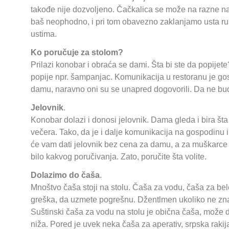
takođe nije dozvoljeno. Čačkalica se može na razne na
baš neophodno, i pri tom obavezno zaklanjamo usta ruk
ustima.
Ko poručuje za stolom?
Prilazi konobar i obraća se dami. Šta bi ste da popij
popije npr. šampanjac. Komunikacija u restoranu je g
damu, naravno oni su se unapred dogovorili. Da ne bud
Jelovnik
.
Konobar dolazi i donosi jelovnik. Dama gleda i bira št
večera. Tako, da je i dalje komunikacija na gospodinu
će vam dati jelovnik bez cena za damu, a za muškarce 
bilo kakvog poručivanja. Zato, poručite šta volite.
Dolazimo do čaša
.
Mnoštvo čaša stoji na stolu. Čaša za vodu, čaša za bel
greška, da uzmete pogrešnu. Džentlmen ukoliko ne zna 
Suštinski čaša za vodu na stolu je obična čaša, može d
niža. Pored je uvek neka čaša za aperativ, srpska rakij