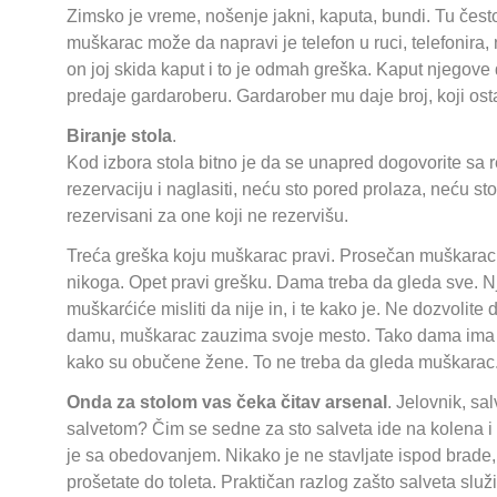
Zimsko je vreme, nošenje jakni, kaputa, bundi. Tu čes
muškarac može da napravi je telefon u ruci, telefonir
on joj skida kaput i to je odmah greška. Kaput njego
predaje gardaroberu. Gardarober mu daje broj, koji ost
Biranje stola
.
Kod izbora stola bitno je da se unapred dogovorite sa re
rezervaciju i naglasiti, neću sto pored prolaza, neću sto
rezervisani za one koji ne rezervišu.
Treća greška koju muškarac pravi. Prosečan muškarac 
nikoga. Opet pravi grešku. Dama treba da gleda sve. Nju 
muškarćiće misliti da nije in, i te kako je. Ne dozvolit
damu, muškarac zauzima svoje mesto. Tako dama ima pr
kako su obučene žene. To ne treba da gleda muškarac.
Onda za stolom vas čeka čitav arsenal
. Jelovnik, sa
salvetom? Čim se sedne za sto salveta ide na kolena i 
je sa obedovanjem. Nikako je ne stavljate ispod brade,
prošetate do toleta. Praktičan razlog zašto salveta služi,