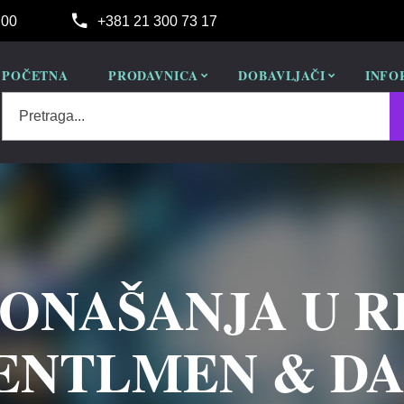
:00
+381 21 300 73 17
POČETNA
PRODAVNICA
DOBAVLJAČI
INFO
Pretraga...
PONAŠANJA U 
ENTLMEN & D