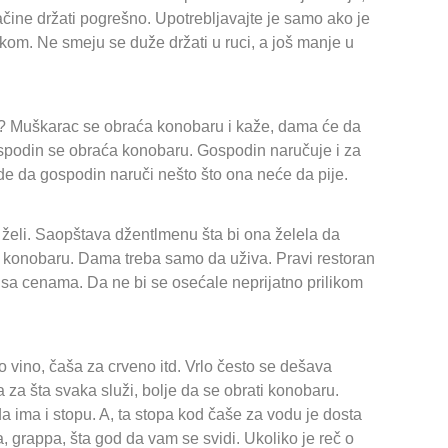
čine držati pogrešno. Upotrebljavajte je samo ako je
om. Ne smeju se duže držati u ruci, a još manje u
ete? Muškarac se obraća konobaru i kaže, dama će da
ospodin se obraća konobaru. Gospodin naručuje i za
e da gospodin naruči nešto što ona neće da pije.
a želi. Saopštava džentlmenu šta bi ona želela da
 i konobaru. Dama treba samo da uživa. Pravi restoran
sa cenama. Da ne bi se osećale neprijatno prilikom
o vino, čaša za crveno itd. Vrlo često se dešava
za šta svaka služi, bolje da se obrati konobaru.
a ima i stopu. A, ta stopa kod čaše za vodu je dosta
a, grappa, šta god da vam se svidi. Ukoliko je reč o